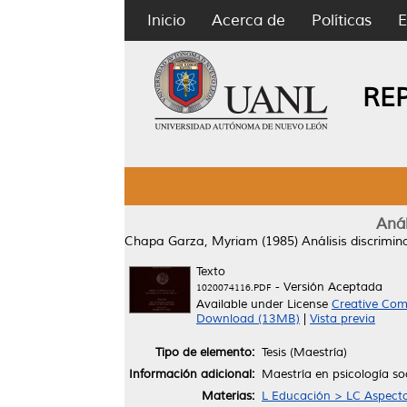
Inicio
Acerca de
Políticas
E
RE
Anál
Chapa Garza, Myriam
(1985)
Análisis discrimin
Texto
- Versión Aceptada
1020074116.PDF
Available under License
Creative Com
Download (13MB)
|
Vista previa
Tipo de elemento:
Tesis (Maestría)
Información adicional:
Maestría en psicología so
Materias:
L Educación > LC Aspecto