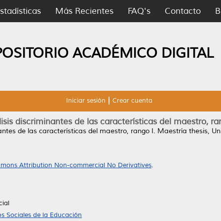
stadísticas
Más Recientes
FAQ's
Contacto
B
POSITORIO ACADÉMICO DIGITAL
Iniciar sesión
Crear cuenta
isis discriminantes de las características del maestro, ra
antes de las características del maestro, rango I.
Maestría thesis, U
mons Attribution Non-commercial No Derivatives
.
cial
s Sociales de la Educación