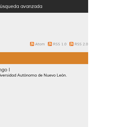
úsqueda avanzada
Atom
RSS 1.0
RSS 2.0
ngo I
niversidad Autónoma de Nuevo León.