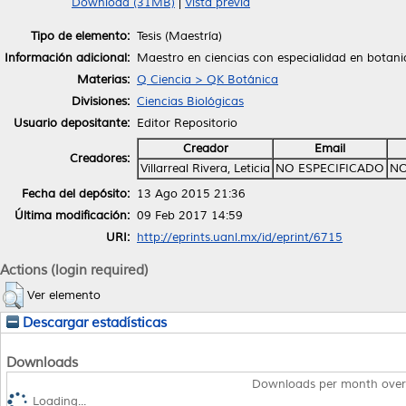
Download (31MB)
|
Vista previa
Tipo de elemento:
Tesis (Maestría)
Información adicional:
Maestro en ciencias con especialidad en botani
Materias:
Q Ciencia > QK Botánica
Divisiones:
Ciencias Biológicas
Usuario depositante:
Editor Repositorio
Creador
Email
Creadores:
Villarreal Rivera, Leticia
NO ESPECIFICADO
NO
Fecha del depósito:
13 Ago 2015 21:36
Última modificación:
09 Feb 2017 14:59
URI:
http://eprints.uanl.mx/id/eprint/6715
Actions (login required)
Ver elemento
Descargar estadísticas
Downloads
Downloads per month over
Loading...