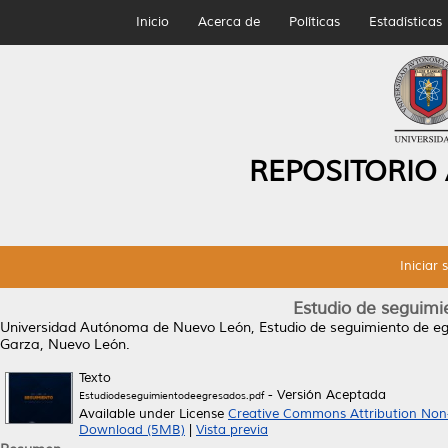
Inicio
Acerca de
Políticas
Estadísticas
REPOSITORIO
Iniciar 
Estudio de seguimi
Universidad Autónoma de Nuevo León,
Estudio de seguimiento de e
Garza, Nuevo León.
Texto
- Versión Aceptada
Estudiodeseguimientodeegresados.pdf
Available under License
Creative Commons Attribution Non
Download (5MB)
|
Vista previa