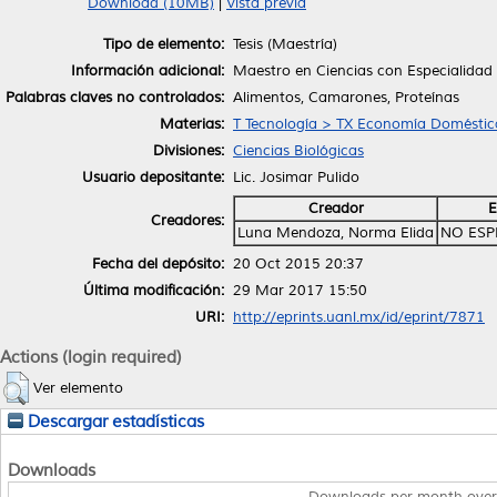
Download (10MB)
|
Vista previa
Tipo de elemento:
Tesis (Maestría)
Información adicional:
Maestro en Ciencias con Especialidad 
Palabras claves no controlados:
Alimentos, Camarones, Proteínas
Materias:
T Tecnología > TX Economía Doméstic
Divisiones:
Ciencias Biológicas
Usuario depositante:
Lic. Josimar Pulido
Creador
E
Creadores:
Luna Mendoza, Norma Elida
NO ESP
Fecha del depósito:
20 Oct 2015 20:37
Última modificación:
29 Mar 2017 15:50
URI:
http://eprints.uanl.mx/id/eprint/7871
Actions (login required)
Ver elemento
Descargar estadísticas
Downloads
Downloads per month over