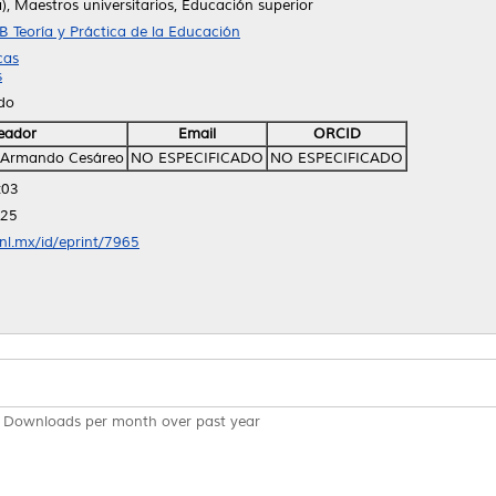
ía), Maestros universitarios, Educación superior
B Teoría y Práctica de la Educación
cas
s
ido
eador
Email
ORCID
, Armando Cesáreo
NO ESPECIFICADO
NO ESPECIFICADO
:03
:25
anl.mx/id/eprint/7965
Downloads per month over past year