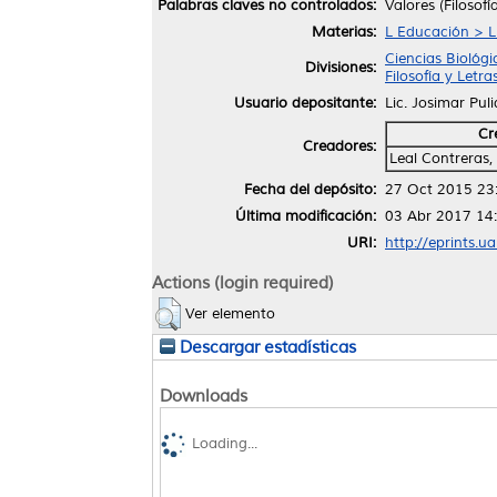
Palabras claves no controlados:
Valores (Filosof
Materias:
L Educación > L
Ciencias Biológi
Divisiones:
Filosofía y Letra
Usuario depositante:
Lic. Josimar Pul
Cr
Creadores:
Leal Contreras
Fecha del depósito:
27 Oct 2015 23
Última modificación:
03 Abr 2017 14
URI:
http://eprints.u
Actions (login required)
Ver elemento
Descargar estadísticas
Downloads
Loading...