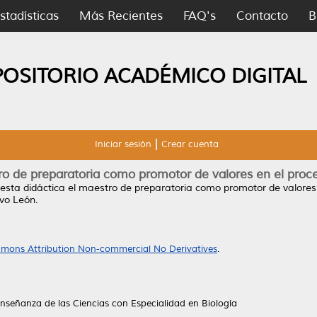
stadísticas
Más Recientes
FAQ's
Contacto
B
POSITORIO ACADÉMICO DIGITAL
Iniciar sesión
Crear cuenta
ro de preparatoria como promotor de valores en el pro
esta didáctica el maestro de preparatoria como promotor de valores
vo León.
mons Attribution Non-commercial No Derivatives
.
Enseñanza de las Ciencias con Especialidad en Biología