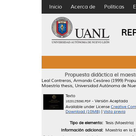
Inicio
Acerca de
Políticas
E
RE
Propuesta didáctica el maest
Leal Contreras, Armando Cesáreo
(1999)
Propu
Maestría thesis, Universidad Autónoma de Nue
Texto
- Versión Aceptada
1020125898.PDF
Available under License
Creative Com
Download (10MB)
|
Vista previa
Tipo de elemento:
Tesis (Maestría)
Información adicional:
Maestría en la 