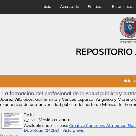
Inicio
Acerca de
Políticas
Estadísticas
REPOSITORIO
Iniciar 
La formación del profesional de la salud pública y nutr
Juárez Villalobos, Guillermina
y
Vences Esparza, Angélica
y
Moreno G
experiencia de una universidad pública del norte de México.
In: Forma
Texto
- Versión enviada
j2_1.pdf
Available under License
Creative Commons Attribution Non
Download (242kB)
|
Vista previa