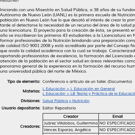
Resumen
Iniciando con una Maestría en Salud Pública, a 38 años de su fundac
Autónoma de Nuevo León (UANL) es la primera escuela de Nutrición 
población en Nuevo León fue lo que desató el interés de crear la pr
tarde al detectarse la necesidad de un recurso del área de la salud p
una licenciatura. El proyecto para la creación de ésta, se presentó 
año se inscribieron los primeros 43 estudiantes a la Licenciatura en 
formar profesionales de la Nutrición brindando una preparación com
de calidad ISO 9001:2008 y está acreditada por parte del Consejo 
que avala la calidad académica con la cual se trabaja. Caracterizad
aportando profesionistas de excelencia, la formación del Licenciad
atención de la población en el sector salud en áreas relevantes como
panorama general de la experiencia en la formación del recurso hum
una universidad pública del norte de México.
Tipo de elemento:
Conferencia o artículo de un taller. (Documento)
L Educación > L Educación en General
Materias:
L Educación > LB Teoría y Práctica de la Educaci
Divisiones:
Salud Pública y Nutrición
Usuario depositante:
Editor Repositorio
Creador
Email
Juárez Villalobos, Guillermina
NO ESPECIFICAD
Creadores:
Vences Esparza, Angélica
NO ESPECIFICAD