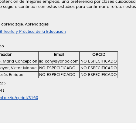
 y obtención de mejores empleos, una preferencia por clases cuidado
 sugiere continuar con estos estudios para confirmar o refutar estos
 aprendizaje, Aprendizajes
B Teoría y Práctica de la Educación
ido
reador
Email
ORCID
o, María Concepción
lic_cony@yahoo.com
NO ESPECIFICADO
ayor, Víctor Manuel
NO ESPECIFICADO
NO ESPECIFICADO
Jesús Enrique
NO ESPECIFICADO
NO ESPECIFICADO
:25
:41
anl.mx/id/eprint/8160