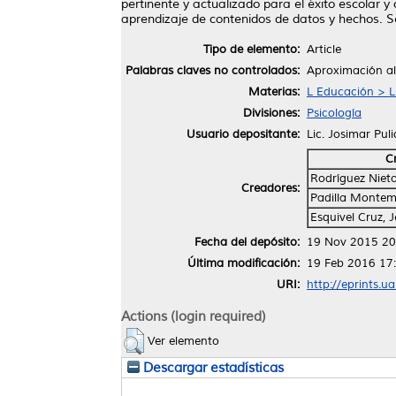
pertinente y actualizado para el éxito escolar
aprendizaje de contenidos de datos y hechos. Se
Tipo de elemento:
Article
Palabras claves no controlados:
Aproximación al
Materias:
L Educación > L
Divisiones:
Psicología
Usuario depositante:
Lic. Josimar Pul
C
Rodríguez Niet
Creadores:
Padilla Montem
Esquivel Cruz, 
Fecha del depósito:
19 Nov 2015 20
Última modificación:
19 Feb 2016 17
URI:
http://eprints.u
Actions (login required)
Ver elemento
Descargar estadísticas