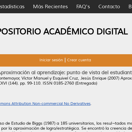
stadísticas
Más Recientes
FAQ's
Contacto
B
POSITORIO ACADÉMICO DIGITAL
Iniciar sesión
Crear cuenta
proximación al aprendizaje: punto de vista del estudian
ontemayor, Víctor Manuel
y
Esquivel Cruz, Jesús Enrique
(2007)
Aprox
XXVI (144). pp. 99-110. ISSN 0185-2760 (Entregado)
mons Attribution Non-commercial No Derivatives
.
so de Estudio de Biggs (1987) a 185 universitarios, los resul¬tados 
por la aproximación de logro/estratégica. Se encontró la creencia de