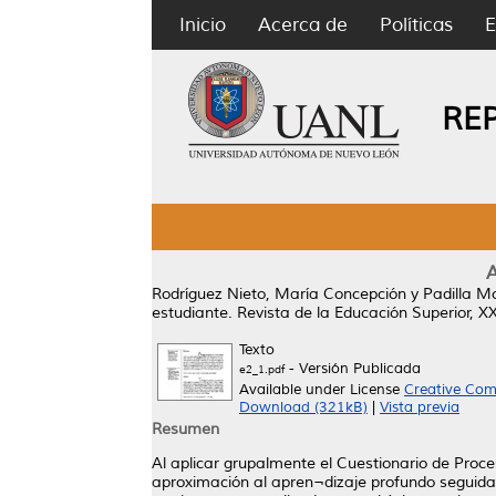
Inicio
Acerca de
Políticas
E
RE
A
Rodríguez Nieto, María Concepción
y
Padilla M
estudiante.
Revista de la Educación Superior, X
Texto
- Versión Publicada
e2_1.pdf
Available under License
Creative Com
Download (321kB)
|
Vista previa
Resumen
Al aplicar grupalmente el Cuestionario de Proce
aproximación al apren¬dizaje profundo seguida 