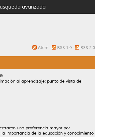
úsqueda avanzada
Atom
RSS 1.0
RSS 2.0
te
imación al aprendizaje: punto de vista del
mostraron una preferencia mayor por
 la importancia de la educación y conocimiento