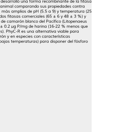
e desarrolló una forma recombinante de la fitasa
ción animal comparando sus propiedades contra
os más amplios de pH (5.5 a 9) y temperatura (25
os fitasas comerciales (65 ± 6 y 48 ± 3 %) y
s de camarón blanco del Pacífico (Litopenaeus
.2 ± 0.2 µg P/mg de harina (16-22 % menos que
s). PhyC-R es una alternativa viable para
rón y en especies con características
bajas temperaturas) para disponer del fósforo