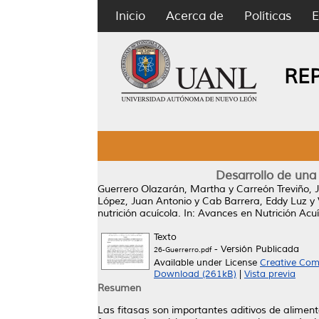
Inicio
Acerca de
Políticas
E
RE
Desarrollo de una 
Guerrero Olazarán, Martha
y
Carreón Treviño, 
López, Juan Antonio
y
Cab Barrera, Eddy Luz
y
nutrición acuícola.
In: Avances en Nutrición Acu
Texto
- Versión Publicada
26-Guerrerro.pdf
Available under License
Creative Com
Download (261kB)
|
Vista previa
Resumen
Las fitasas son importantes aditivos de alimento