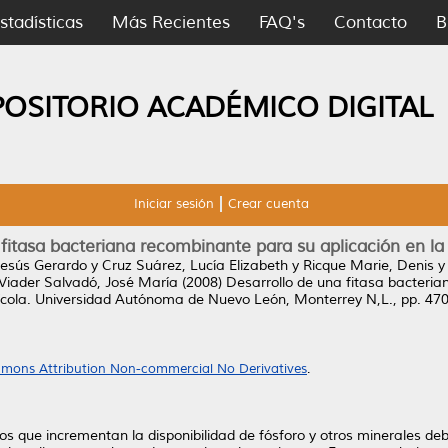
stadísticas
Más Recientes
FAQ's
Contacto
B
POSITORIO ACADÉMICO DIGITAL
Iniciar sesión
Crear cuenta
fitasa bacteriana recombinante para su aplicación en la 
Jesús Gerardo
y
Cruz Suárez, Lucía Elizabeth
y
Ricque Marie, Denis
Viader Salvadó, José María
(2008)
Desarrollo de una fitasa bacteria
ícola. Universidad Autónoma de Nuevo León, Monterrey N,L., pp. 470
mons Attribution Non-commercial No Derivatives
.
s que incrementan la disponibilidad de fósforo y otros minerales debido