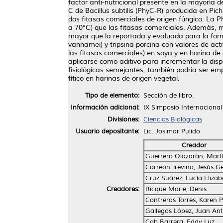
factor anti-nutricional presente en la mayoría 
C de Bacillus subtilis (PhyC-R) producida en Pi
dos fitasas comerciales de origen fúngico. La P
a 70°C) que las fitasas comerciales. Además, m
mayor que la reportada y evaluada para la form
vannamei) y tripsina porcina con valores de ac
las fitasas comerciales) en soya y en harina d
aplicarse como aditivo para incrementar la dispo
fisiológicas semejantes, también podría ser em
fítico en harinas de origen vegetal.
Tipo de elemento:
Sección de libro.
Información adicional:
IX Simposio Internacional
Divisiones:
Ciencias Biológicas
Usuario depositante:
Lic. Josimar Pulido
Creador
Guerrero Olazarán, Mar
Carreón Treviño, Jesús G
Cruz Suárez, Lucía Elizab
Creadores:
Ricque Marie, Denis
Contreras Torres, Karen P
Gallegos López, Juan An
Cab Barrera, Eddy Luz