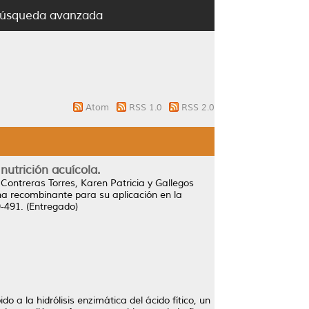
úsqueda avanzada
Atom
RSS 1.0
RSS 2.0
nutrición acuícola.
y
Contreras Torres, Karen Patricia
y
Gallegos
na recombinante para su aplicación en la
-491. (Entregado)
 a la hidrólisis enzimática del ácido fítico, un