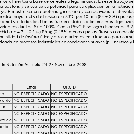
de los alimentos a base de cereales o leguminosas. En este trabajo s
chia pastoris y se evaluó su potencial para su aplicación en la nutri
hyC-R mostró ser una proteína glicosilada y con actividad a interval
ostró mayor actividad residual a 80ºC por 10 min (85 ± 2%) que las d
a nativa. Todas las fitasas fueron estables a las enzimas digestiva
tividad residual de 67 a 100%. Con la PhyC-R se logró disponer de 3
e chícharo 4.7 ± 0.2 µg P/mg (0-15% menos que las fitasas comerciale
nibilidad de fósforo fítico y otros nutrientes en alimentos para cama
pleada en procesos industriales en condiciones suaves (pH neutros y 
 de Nutrición Acuícola. 24-27 Noviembre, 2008.
Email
ORCID
tha
NO ESPECIFICADO
NO ESPECIFICADO
erardo
NO ESPECIFICADO
NO ESPECIFICADO
eth
NO ESPECIFICADO
NO ESPECIFICADO
NO ESPECIFICADO
NO ESPECIFICADO
atricia
NO ESPECIFICADO
NO ESPECIFICADO
tonio
NO ESPECIFICADO
NO ESPECIFICADO
NO ESPECIFICADO
NO ESPECIFICADO