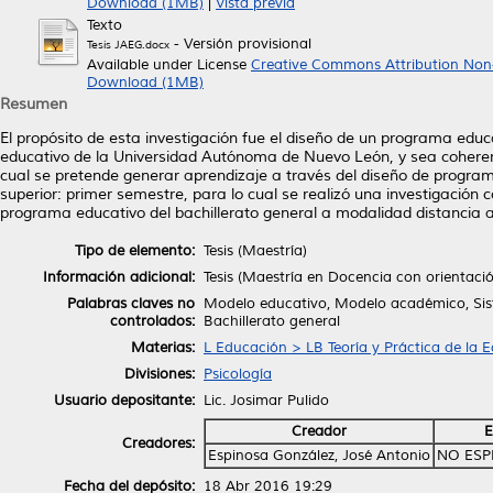
Download (1MB)
|
Vista previa
Texto
- Versión provisional
Tesis JAEG.docx
Available under License
Creative Commons Attribution Non
Download (1MB)
Resumen
El propósito de esta investigación fue el diseño de un programa educ
educativo de la Universidad Autónoma de Nuevo León, y sea coherent
cual se pretende generar aprendizaje a través del diseño de progra
superior: primer semestre, para lo cual se realizó una investigación c
programa educativo del bachillerato general a modalidad distancia a
Tipo de elemento:
Tesis (Maestría)
Información adicional:
Tesis (Maestría en Docencia con orientac
Palabras claves no
Modelo educativo, Modelo académico, Sis
controlados:
Bachillerato general
Materias:
L Educación > LB Teoría y Práctica de la 
Divisiones:
Psicología
Usuario depositante:
Lic. Josimar Pulido
Creador
E
Creadores:
Espinosa González, José Antonio
NO ESP
Fecha del depósito:
18 Abr 2016 19:29