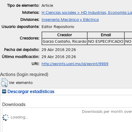
Tipo de elemento:
Article
Materias:
H Ciencias sociales > HD Industrias, Economía La
Divisiones:
Ingeniería Mecánica y Eléctrica
Usuario depositante:
Editor Repositorio
Creador
Email
Creadores:
Garza Castaño, Ricardo
NO ESPECIFICADO
NO
Fecha del depósito:
29 Abr 2016 20:26
Última modificación:
29 Abr 2016 20:26
URI:
http://eprints.uanl.mx/id/eprint/9989
Actions (login required)
Ver elemento
Descargar estadísticas
Downloads
Downloads per month over
Loading...