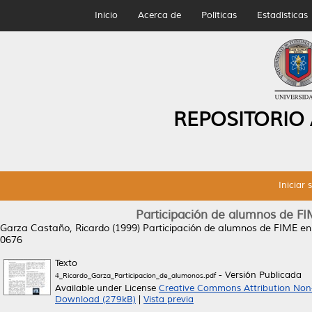
Inicio
Acerca de
Políticas
Estadísticas
REPOSITORIO
Iniciar 
Participación de alumnos de F
Garza Castaño, Ricardo
(1999)
Participación de alumnos de FIME en
0676
Texto
- Versión Publicada
4_Ricardo_Garza_Participacion_de_alumonos.pdf
Available under License
Creative Commons Attribution Non
Download (279kB)
|
Vista previa