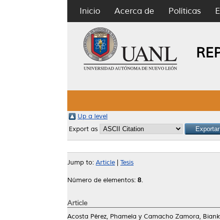
Inicio
Acerca de
Políticas
E
RE
Up a level
Export as
Jump to:
Article
|
Tesis
Número de elementos:
8
.
Article
Acosta Pérez, Phamela
y
Camacho Zamora, Biank