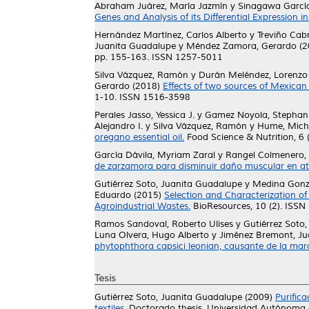
Abraham Juárez, María Jazmín
y
Sinagawa Garcí
Genes and Analysis of its Differential Expression 
Hernández Martínez, Carlos Alberto
y
Treviño Cabr
Juanita Guadalupe
y
Méndez Zamora, Gerardo
(2
pp. 155-163. ISSN 1257-5011
Silva Vázquez, Ramón
y
Durán Meléndez, Lorenzo
Gerardo
(2018)
Effects of two sources of Mexican 
1-10. ISSN 1516-3598
Perales Jasso, Yessica J.
y
Gamez Noyola, Stephann
Alejandro I.
y
Silva Vázquez, Ramón
y
Hume, Micha
oregano essential oil.
Food Science & Nutrition, 6
García Dávila, Myriam Zaraí
y
Rangel Colmenero,
de zarzamora para disminuir daño muscular en atle
Gutiérrez Soto, Juanita Guadalupe
y
Medina Gonzá
Eduardo
(2015)
Selection and Characterization of
Agroindustrial Wastes.
BioResources, 10 (2). ISS
Ramos Sandoval, Roberto Ulises
y
Gutiérrez Soto
Luna Olvera, Hugo Alberto
y
Jiménez Bremont, Ju
phytophthora capsici leonian, causante de la marc
Tesis
Gutiérrez Soto, Juanita Guadalupe
(2009)
Purific
textiles.
Doctorado thesis, Universidad Autónoma 