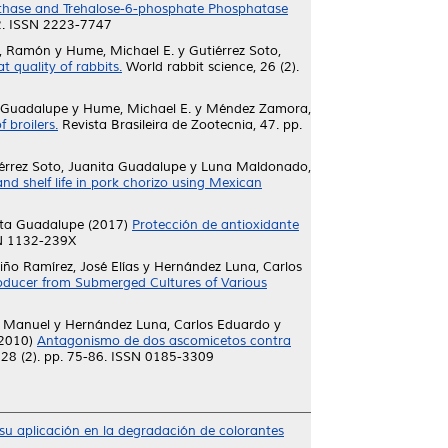
nthase and Trehalose-6-phosphate Phosphatase
12. ISSN 2223-7747
z, Ramón
y
Hume, Michael E.
y
Gutiérrez Soto,
quality of rabbits.
World rabbit science, 26 (2).
a Guadalupe
y
Hume, Michael E.
y
Méndez Zamora,
 broilers.
Revista Brasileira de Zootecnia, 47. pp.
érrez Soto, Juanita Guadalupe
y
Luna Maldonado,
d shelf life in pork chorizo using Mexican
ita Guadalupe
(2017)
Protección de antioxidante
SN 1132-239X
viño Ramírez, José Elías
y
Hernández Luna, Carlos
Producer from Submerged Cultures of Various
o Manuel
y
Hernández Luna, Carlos Eduardo
y
2010)
Antagonismo de dos ascomicetos contra
 28 (2). pp. 75-86. ISSN 0185-3309
 su aplicación en la degradación de colorantes