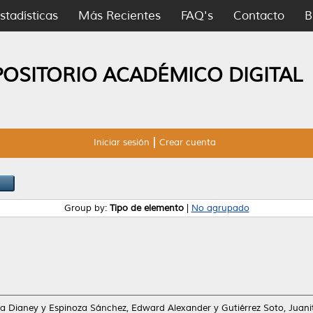
stadísticas
Más Recientes
FAQ's
Contacto
B
POSITORIO ACADÉMICO DIGITAL
Iniciar sesión
Crear cuenta
Group by:
Tipo de elemento
|
No agrupado
a Dianey
y
Espinoza Sánchez, Edward Alexander
y
Gutiérrez Soto, Juan