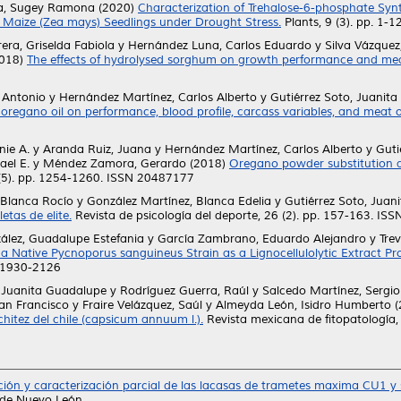
a, Sugey Ramona
(2020)
Characterization of Trehalose-6-phosphate Sy
in Maize (Zea mays) Seedlings under Drought Stress.
Plants, 9 (3). pp. 1-
era, Griselda Fabiola
y
Hernández Luna, Carlos Eduardo
y
Silva Vázque
018)
The effects of hydrolysed sorghum on growth performance and meat 
 Antonio
y
Hernández Martínez, Carlos Alberto
y
Gutiérrez Soto, Juanit
oregano oil on performance, blood profile, carcass variables, and meat of
ie A.
y
Aranda Ruiz, Juana
y
Hernández Martínez, Carlos Alberto
y
Guti
el E.
y
Méndez Zamora, Gerardo
(2018)
Oregano powder substitution an
 (5). pp. 1254-1260. ISSN 20487177
 Blanca Rocío
y
González Martínez, Blanca Edelia
y
Gutiérrez Soto, Juan
tas de elite.
Revista de psicología del deporte, 26 (2). pp. 157-163. IS
lez, Guadalupe Estefania
y
García Zambrano, Eduardo Alejandro
y
Tre
 a Native Pycnoporus sanguineus Strain as a Lignocellulolytic Extract 
N 1930-2126
, Juanita Guadalupe
y
Rodríguez Guerra, Raúl
y
Salcedo Martínez, Sergi
an Francisco
y
Fraire Velázquez, Saúl
y
Almeyda León, Isidro Humberto
(
hitez del chile (capsicum annuum l.).
Revista mexicana de fitopatología,
ación y caracterización parcial de las lacasas de trametes maxima CU1 y
de Nuevo León.