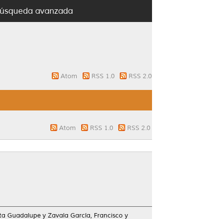
úsqueda avanzada
Atom
RSS 1.0
RSS 2.0
Atom
RSS 1.0
RSS 2.0
ita Guadalupe
y
Zavala García, Francisco
y