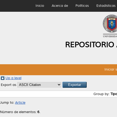
Inicio
Acerca de
Políticas
Estadísticas
REPOSITORIO
Iniciar 
Up a level
Export as
Group by:
Tip
Jump to:
Article
Número de elementos:
6
.