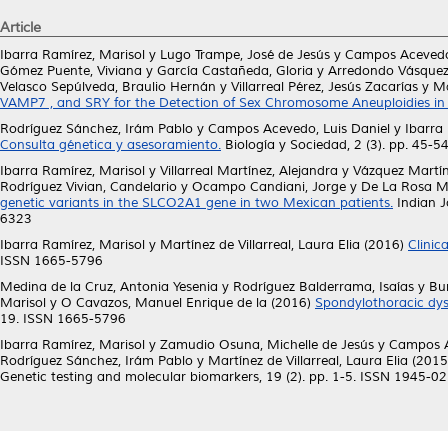
Article
Ibarra Ramírez, Marisol
y
Lugo Trampe, José de Jesús
y
Campos Acevedo,
Gómez Puente, Viviana
y
García Castañeda, Gloria
y
Arredondo Vásquez,
Velasco Sepúlveda, Braulio Hernán
y
Villarreal Pérez, Jesús Zacarías
y
Ma
VAMP7 , and SRY for the Detection of Sex Chromosome Aneuploidies in
Rodríguez Sánchez, Irám Pablo
y
Campos Acevedo, Luis Daniel
y
Ibarra
Consulta génetica y asesoramiento.
Biología y Sociedad, 2 (3). pp. 45-5
Ibarra Ramírez, Marisol
y
Villarreal Martínez, Alejandra
y
Vázquez Martí
Rodríguez Vivian, Candelario
y
Ocampo Candiani, Jorge
y
De La Rosa M
genetic variants in the SLCO2A1 gene in two Mexican patients.
Indian J
6323
Ibarra Ramírez, Marisol
y
Martínez de Villarreal, Laura Elia
(2016)
Clinic
ISSN 1665-5796
Medina de la Cruz, Antonia Yesenia
y
Rodríguez Balderrama, Isaías
y
Bur
Marisol
y
O Cavazos, Manuel Enrique de la
(2016)
Spondylothoracic dys
19. ISSN 1665-5796
Ibarra Ramírez, Marisol
y
Zamudio Osuna, Michelle de Jesús
y
Campos A
Rodríguez Sánchez, Irám Pablo
y
Martínez de Villarreal, Laura Elia
(2015
Genetic testing and molecular biomarkers, 19 (2). pp. 1-5. ISSN 1945-0