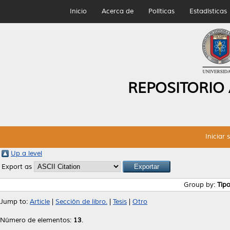
Inicio
Acerca de
Políticas
Estadísticas
REPOSITORIO
Iniciar 
Up a level
Export as
Group by:
Tip
Jump to:
Article
|
Sección de libro.
|
Tesis
|
Otro
Número de elementos:
13
.