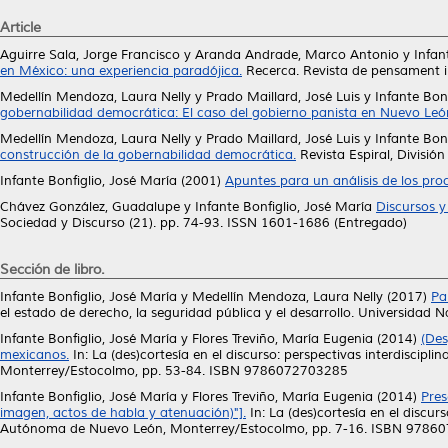
Article
Aguirre Sala, Jorge Francisco
y
Aranda Andrade, Marco Antonio
y
Infan
en México: una experiencia paradójica.
Recerca. Revista de pensament i a
Medellín Mendoza, Laura Nelly
y
Prado Maillard, José Luis
y
Infante Bon
gobernabilidad democrática: El caso del gobierno panista en Nuevo Leó
Medellín Mendoza, Laura Nelly
y
Prado Maillard, José Luis
y
Infante Bon
construcción de la gobernabilidad democrática.
Revista Espiral, Divisió
Infante Bonfiglio, José María
(2001)
Apuntes para un análisis de los proc
Chávez González, Guadalupe
y
Infante Bonfiglio, José María
Discursos y
Sociedad y Discurso (21). pp. 74-93. ISSN 1601-1686 (Entregado)
Sección de libro.
Infante Bonfiglio, José María
y
Medellín Mendoza, Laura Nelly
(2017)
Pa
el estado de derecho, la seguridad pública y el desarrollo. Universid
Infante Bonfiglio, José María
y
Flores Treviño, María Eugenia
(2014)
(Des
mexicanos.
In: La (des)cortesía en el discurso: perspectivas interdiscip
Monterrey/Estocolmo, pp. 53-84. ISBN 9786072703285
Infante Bonfiglio, José María
y
Flores Treviño, María Eugenia
(2014)
Pres
imagen, actos de habla y atenuación)"].
In: La (des)cortesía en el discur
Autónoma de Nuevo León, Monterrey/Estocolmo, pp. 7-16. ISBN 9786