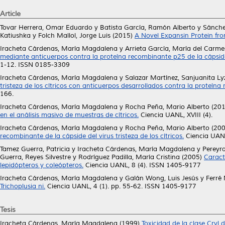
Article
Tovar Herrera, Omar Eduardo
y
Batista García, Ramón Alberto
y
Sánche
Katiushka
y
Folch Mallol, Jorge Luis
(2015)
A Novel Expansin Protein f
Iracheta Cárdenas, María Magdalena
y
Arrieta García, María del Carm
mediante anticuerpos contra la proteína recombinante p25 de la cápsi
1-12. ISSN 0185-3309
Iracheta Cárdenas, María Magdalena
y
Salazar Martínez, Sanjuanita Ly
tristeza de los cítricos con anticuerpos desarrollados contra la proteín
166.
Iracheta Cárdenas, María Magdalena
y
Rocha Peña, Mario Alberto
(20
en el análisis masivo de muestras de cítricos.
Ciencia UANL, XVIII (4).
Iracheta Cárdenas, María Magdalena
y
Rocha Peña, Mario Alberto
(20
recombinante de la cápside del virus tristeza de los cítricos.
Ciencia UANL
Tamez Guerra, Patricia
y
Iracheta Cárdenas, María Magdalena
y
Pereyra
Guerra, Reyes Silvestre
y
Rodríguez Padilla, María Cristina
(2005)
Caract
lepidópteros y coleópteros.
Ciencia UANL, 8 (4). ISSN 1405-9177
Iracheta Cárdenas, María Magdalena
y
Galán Wong, Luis Jesús
y
Ferré
Trichoplusia ni.
Ciencia UANL, 4 (1). pp. 55-62. ISSN 1405-9177
Tesis
Iracheta Cárdenas, María Magdalena
(1999)
Toxicidad de la clase Cryl 