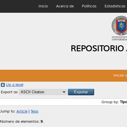
Inicio
Acerca de
Políticas
Estadísticas
REPOSITORIO
Iniciar 
Up a level
Export as
Group by:
Tip
Jump to:
Article
|
Tesis
Número de elementos:
9
.