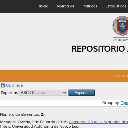
Inicio
Acerca de
Políticas
Estadísticas
REPOSITORIO
Iniciar 
Up a level
Export as
Group by:
Tip
Número de elementos:
2
.
Mendoza Oviedo, Eric Eduardo
(2016)
Comparación de la expresión de 
thesis, Universidad Autónoma de Nuevo León.