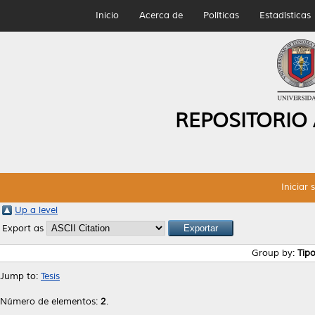
Inicio
Acerca de
Políticas
Estadísticas
REPOSITORIO
Iniciar 
Up a level
Export as
Group by:
Tip
Jump to:
Tesis
Número de elementos:
2
.