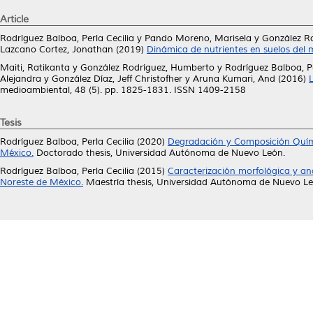
Article
Rodríguez Balboa, Perla Cecilia
y
Pando Moreno, Marisela
y
González R
Lazcano Cortez, Jonathan
(2019)
Dinámica de nutrientes en suelos del 
Maiti, Ratikanta
y
González Rodríguez, Humberto
y
Rodríguez Balboa, Pe
Alejandra
y
González Díaz, Jeff Christofher
y
Aruna Kumari, And
(2016)
medioambiental, 48 (5). pp. 1825-1831. ISSN 1409-2158
Tesis
Rodríguez Balboa, Perla Cecilia
(2020)
Degradación y Composición Quími
México.
Doctorado thesis, Universidad Autónoma de Nuevo León.
Rodríguez Balboa, Perla Cecilia
(2015)
Caracterización morfológica y ana
Noreste de México.
Maestría thesis, Universidad Autónoma de Nuevo Le