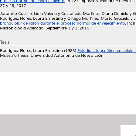
proceso normal de envejecimiento.
In: IV Simposio Nacional de Ciencias
27 y 28, 2017.
Jaramillo Castillo, Lidia Valeria
y
Castañeda Martínez, Diana Daniela
y
G
Rodríguez Flores, Laura Ernestina
y
Ortega Martínez, Marta Graciela
y
J
bronquiolar de ratón durante el proceso normal de envejecimiento.
In: I
Microbiología Aplicada, Septiembre 1 y 2, 2016.
Tesis
Rodríguez Flores, Laura Ernestina
(1988)
Estudio citogenético en célul
Maestría thesis, Universidad Autónoma de Nuevo León.