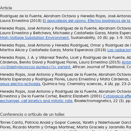
Article
Rodríguez de la Fuente, Abraham Octavio
y
Heredia Rojas, José Antonio
Laura Ernestina
(2018)
El apocalipsis del ozono: Efectos biológicos de la 
Heredia Rojas, José Antonio
y
Rodríguez de la Fuente, Abraham Octavio
Laura Ernestina
y
Beltcheva, Michaela
y
Castañeda Garza, María Esper
High-Voltage Substation Environment.
Sustainability, 10 (8). pp. 1-9. 
Heredia Rojas, José Antonio
y
Heredia Rodríguez, Omar
y
Rodríguez de 
Martha Alicia
y
Castañeda Garza, María Esperanza
(2018)
Las radiacion
Heredia Rojas, J. A.
y
Villarreal Treviño, Licet
y
Rodríguez de la Fuente, 
Cárdenas, Benito David
y
Rodríguez Flores, Laura Ernestina
(2015)
Antim
<i>Staphylococcus aureus<?i> variant.
African Journal of Traditional,
Heredia Rojas, José Antonio
y
Rodríguez de la Fuente, Abraham Octavio
María Esperanza
y
Rodríguez Flores, Laura Ernestina
y
Mata Cárdenas, 
agua electro-activada.
Química hoy. Chemistry sciences., 4 (A). pp. 23-
Heredia Rojas, José Antonio
y
Rodríguez de la Fuente, Abraham Octavio
Ernestina
y
De la Fuente Cortez, Beatriz Elizabeth
(2001)
Cytological eff
exchanges, cell kinetics and mitotic rate.
Bioelectromagnetics, 22 (3). p
Conferencia o artículo de un taller.
Torres Cantú, Patricia Anaid
y
Gopar Cuevas, Yareth
y
Niderhauser Garcí
Flores, Ricardo Martín
y
Ortega Martínez, Marta Graciela
y
Jaramillo Ra