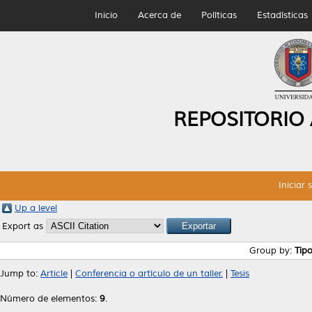
Inicio
Acerca de
Políticas
Estadísticas
REPOSITORIO
Iniciar 
Up a level
Export as
Group by:
Tip
Jump to:
Article
|
Conferencia o artículo de un taller.
|
Tesis
Número de elementos:
9
.