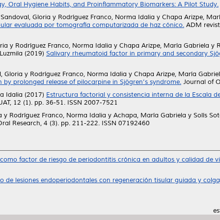
y, Oral Hygiene Habits, and Proinflammatory Biomarkers: A Pilot Study.
Sandoval, Gloria
y
Rodríguez Franco, Norma Idalia
y
Chapa Arizpe, Marí
bular evaluada por tomografía computarizada de haz cónico.
ADM revista
ria
y
Rodríguez Franco, Norma Idalia
y
Chapa Arizpe, María Gabriela
y
R
 Luzmila
(2019)
Salivary rheumatoid factor in primary and secondary Sj
, Gloria
y
Rodríguez Franco, Norma Idalia
y
Chapa Arizpe, María Gabrie
n by prolonged release of pilocarpine in Sjögren’s syndrome.
Journal of O
a Idalia
(2017)
Estructura factorial y consistencia interna de la Escala
UAT, 12 (1). pp. 36-51. ISSN 2007-7521
a
y
Rodríguez Franco, Norma Idalia
y
Achapa, María Gabriela
y
Solís So
ral Research, 4 (3). pp. 211-222. ISSN 07192460
como factor de riesgo de periodontitis crónica en adultos y calidad de v
o de lesiones endoperiodontales con regeneración tisular guiada y colg
es