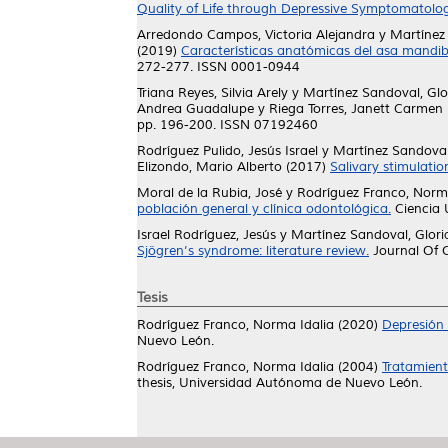
Quality of Life through Depressive Symptomatolog
Arredondo Campos, Victoria Alejandra
y
Martínez 
(2019)
Características anatómicas del asa mandi
272-277. ISSN 0001-0944
Triana Reyes, Silvia Arely
y
Martínez Sandoval, Glo
Andrea Guadalupe
y
Riega Torres, Janett Carmen
pp. 196-200. ISSN 07192460
Rodríguez Pulido, Jesús Israel
y
Martínez Sandoval
Elizondo, Mario Alberto
(2017)
Salivary stimulatio
Moral de la Rubia, José
y
Rodríguez Franco, Norm
población general y clínica odontológica.
Ciencia 
Israel Rodríguez, Jesús
y
Martínez Sandoval, Glori
Sjögren’s syndrome: literature review.
Journal Of O
Tesis
Rodríguez Franco, Norma Idalia
(2020)
Depresión 
Nuevo León.
Rodríguez Franco, Norma Idalia
(2004)
Tratamient
thesis, Universidad Autónoma de Nuevo León.