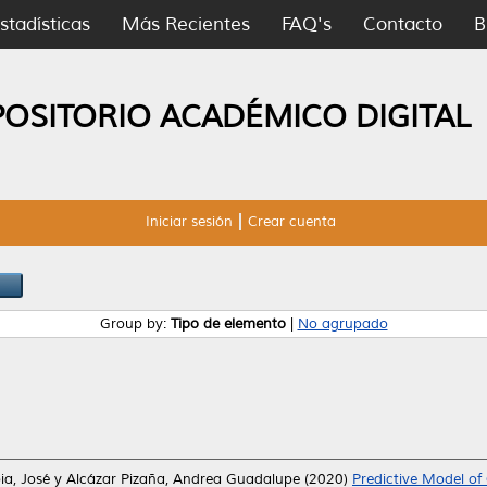
stadísticas
Más Recientes
FAQ's
Contacto
B
POSITORIO ACADÉMICO DIGITAL
Iniciar sesión
Crear cuenta
Group by:
Tipo de elemento
|
No agrupado
ia, José
y
Alcázar Pizaña, Andrea Guadalupe
(2020)
Predictive Model of