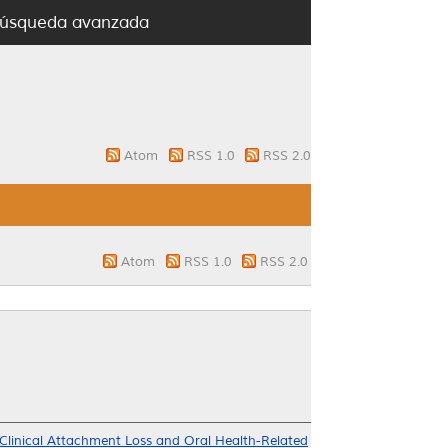
úsqueda avanzada
Atom
RSS 1.0
RSS 2.0
Atom
RSS 1.0
RSS 2.0
 Clinical Attachment Loss and Oral Health-Related