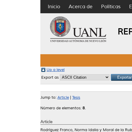
Inicio
Acerca de
Políticas
E
RE
Up a level
Export as
Jump to:
Article
|
Tesis
Número de elementos:
8
.
Article
Rodríguez Franco, Norma Idalia
y
Moral de la Rub