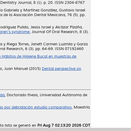
Dentistry Journal, 8 (1). p. 20. ISSN 2304-6767
a Gabriela
y
Martínez González, Gustavo Israel
 de la Asociación Dental Mexicana, 76 (5). pp.
odríguez Pulido, Jesús Israel
y
Alcázar Pizaña,
ögren’s syndrome.
Journal Of Oral Research, 8 (3).
la
y
Riega Torres, Janett Carmen Luzmila
y
Garza
ral Research, 6 (3). pp. 64-69. ISSN 07192460
 de Hábitos de Higiene Bucal en muestras de
to, Juan Manuel
(2015)
Dental perspective on
ida.
Doctorado thesis, Universidad Autónoma de
ajo por debridación estudio comparativo.
Maestría
ta lista se generó en
Fri Aug 7 02:13:20 2026 CDT
.