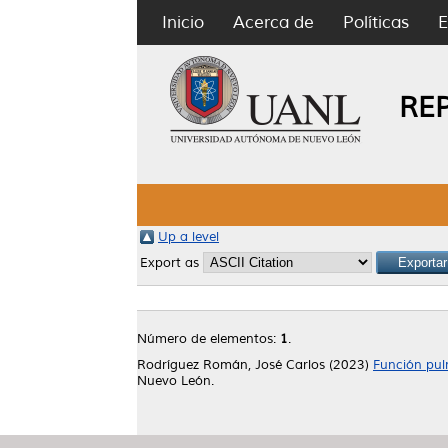
Inicio
Acerca de
Políticas
E
RE
Up a level
Export as
Número de elementos:
1
.
Rodríguez Román, José Carlos
(2023)
Función pul
Nuevo León.