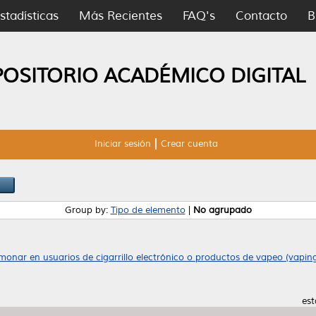
stadísticas
Más Recientes
FAQ's
Contacto
B
POSITORIO ACADÉMICO DIGITAL
Iniciar sesión
Crear cuenta
Group by:
Tipo de elemento
|
No agrupado
monar en usuarios de cigarrillo electrónico o productos de vapeo (vaping
est