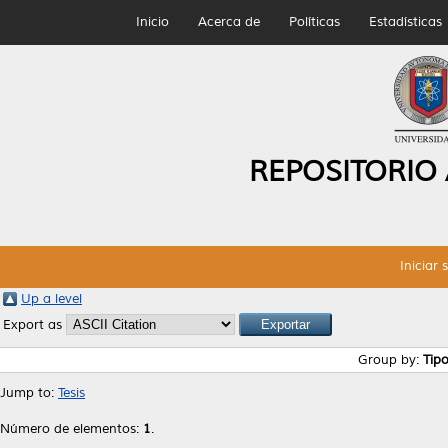
Inicio
Acerca de
Políticas
Estadísticas
REPOSITORIO
Iniciar 
Up a level
Export as
Group by:
Tip
Jump to:
Tesis
Número de elementos:
1
.