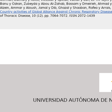
Banu
y
Ozkan, Zubeyda
y
Abou Al-Zahab, Bassam
y
Dmeirieh, Ahmad
Alzein, Ammar
y
Aloush, Jamal
y
Dib, Ghazal
y
Shaaban, Rafea
y
Arrais
Country activities of Global Alliance Against Chronic Respiratory Disea
of Thoracic Disease, 10 (12). pp. 7064-7072. ISSN 2072-1439
UNIVERSIDAD AUTÓNOMA DE NUE