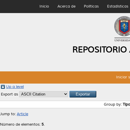
Inicio
Acerca de
Políticas
Estadísticas
REPOSITORIO
Iniciar 
Up a level
Export as
Group by:
Tip
Jump to:
Article
Número de elementos:
5
.