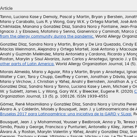
Article
Tanno, Luciana Kase
y
Demoly, Pascal
y
Martin, Bryan
y
Berstein, Jonat
Mario
y
Caraballo, Luis R.
y
Wong, Gary W.K.
y
Ortega Martell, José Ant
Chikhladze, Manana
y
González Díaz, Sandra Nora
y
Fontaine, Jean-Fra
Ignacio J.
y
Ebisawa, Motohiro
y
Senna, Gianenrico
y
Caminati, Marco
(
from the allergy community during the pandemic.
World Allergy Organiz
González Díaz, Sandra Nora
y
Martin, Bryan
y
De Lira Quezada, Cindy E
Macías Weinmann, Alejandra
y
Ortega Martell, José Antonio
y
Macouzet
Anahí
y
Guzmán Meléndez, María Antonieta
y
Cardona, Ricardo
y
Monge
Rostan, Marylin
y
Sisul Alvariza, Juan Carlos
y
Ansotegui, Ignacio J.
y
El
other parts of Latin America.
World Allergy Organization Journal, 14 (5)
Morais Almeida, Mario
y
Aguiar, Rita
y
Martin, Bryan
y
Ansotegui, Ignac
Walter
y
Carr, Tara
y
Chupp, Geoffrey
y
Corren, Jonathan
y
Dávila, Igna
Mario
y
Virchow, J. Christian
y
Yáñez, Anahí
y
Bernstein, Jonathan A.
y
C
González Díaz, Sandra Nora
y
Tanno, Luciana Kase
y
Levin, Michael
y
Or
W.
y
Sublett, James L.
y
Wong, Gary W.K.
y
Bleecker, Eugene R.
(2020)
C
Organization Journal, 13 (5). p. 100126. ISSN 1939-4551
Gómez, René Maximiliano
y
González Díaz, Sandra Nora
y
Urrutia Perei
Álvaro A.
y
Calderón, Moisés
y
Bousquet, Jean J.
y
Latinoamericana de A
Bruselas 2017 para Latinoamérica: una iniciativa de la GARD y SLaai.
Re
Bousquet, Jean J.
y
Mohammad, Yousser
y
Bedbrook, Anna
y
To, Teresa
Simão, Paula
y
George, Francisco
y
Punturieri, Antonello
y
Kiley, James P
Álvaro A.
y
Rostan, Marylin Valentin
y
Yáñez, Anahí
y
González Díaz, Sa
German, Zachary
y
Kolek, Vítězslav
y
Spicak, Václav
y
Lan, Le Thi Tuyet