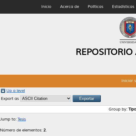
Inicio
Acerca de
Políticas
Estadísticas
REPOSITORIO
Iniciar 
Up a level
Export as
Group by:
Tip
Jump to:
Tesis
Número de elementos:
2
.