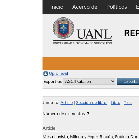
Inicio
Acerca de
Políticas
E
RE
Up a level
Export as
Jump to:
Article
|
Sección de libro.
|
Libro
|
Tesis
Número de elementos:
7
.
Article
Mesa Lavista, Milena
y
Yépez Rincón, Fabiola Dor