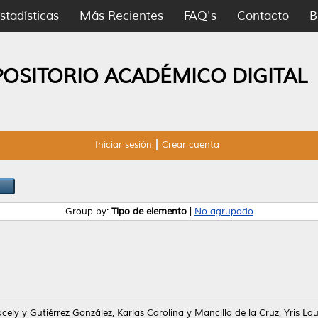
stadísticas
Más Recientes
FAQ's
Contacto
B
POSITORIO ACADÉMICO DIGITAL
Iniciar sesión
Crear cuenta
Group by:
Tipo de elemento
|
No agrupado
acely
y
Gutiérrez González, Karlas Carolina
y
Mancilla de la Cruz, Yris La