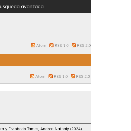
úsqueda avanzada
Atom
RSS 1.0
RSS 2.0
Atom
RSS 1.0
RSS 2.0
ura
y
Escobedo Tamez, Andrea Nathaly
(2024)