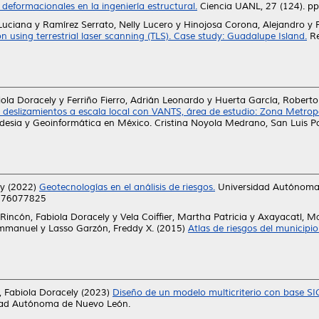
eformacionales en la ingeniería estructural.
Ciencia UANL, 27 (124). p
Luciana
y
Ramírez Serrato, Nelly Lucero
y
Hinojosa Corona, Alejandro
y
on using terrestrial laser scanning (TLS). Case study: Guadalupe Island.
Re
iola Doracely
y
Ferriño Fierro, Adrián Leonardo
y
Huerta García, Robert
a deslizamientos a escala local con VANTS, área de estudio: Zona Metrop
desia y Geoinformática en México. Cristina Noyola Medrano, San Luis P
ly
(2022)
Geotecnologías en el análisis de riesgos.
Universidad Autónoma 
6076077825
 Rincón, Fabiola Doracely
y
Vela Coiffier, Martha Patricia
y
Axayacatl, M
Emmanuel
y
Lasso Garzón, Freddy X.
(2015)
Atlas de riesgos del municipio 
, Fabiola Doracely
(2023)
Diseño de un modelo multicriterio con base SI
idad Autónoma de Nuevo León.