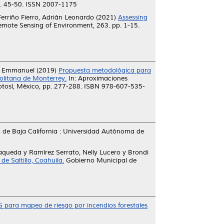
p. 45-50. ISSN 2007-1175
Ferriño Fierro, Adrián Leonardo
(2021)
Assessing
mote Sensing of Environment, 263. pp. 1-15.
o Emmanuel
(2019)
Propuesta metodológica para
olitana de Monterrey.
In: Aproximaciones
otosí, México, pp. 277-288. ISBN 978-607-535-
de Baja California : Universidad Autónoma de
aqueda
y
Ramírez Serrato, Nelly Lucero
y
Brondi
de Saltillo, Coahuila.
Gobierno Municipal de
G para mapeo de riesgo por incendios forestales