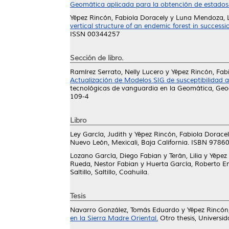
Geomática aplicada para la obtención de estados d
Yépez Rincón, Fabiola Doracely
y
Luna Mendoza, 
vertical structure of an endemic forest in successi
ISSN 00344257
Sección de libro.
Ramírez Serrato, Nelly Lucero
y
Yépez Rincón, Fab
Actualización de Modelos SIG de susceptibilidad 
tecnológicas de vanguardia en la Geomática, Geo
109-4
Libro
Ley García, Judith
y
Yépez Rincón, Fabiola Dorace
Nuevo León, Mexicali, Baja California. ISBN 978
Lozano García, Diego Fabian
y
Terán, Lilia
y
Yépez
Rueda, Nestor Fabian
y
Huerta García, Roberto 
Saltillo, Saltillo, Coahuila.
Tesis
Navarro González, Tomás Eduardo
y
Yépez Rincón
en la Sierra Madre Oriental.
Otro thesis, Univers