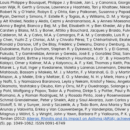
Louis Philippe
y
Bousquet, Philippe J.
y
Brozek, Jan L.
y
Canonica, Giorgi
van Wijk, R. Gerth
y
Grouse, Lawrence
y
Haahtela, Tari
y
Khaltaev, Nikol
Robert N.
y
O'Hehir, Robyn E.
y
Ohta, Ken
y
Palkonen, Susanna
y
Papad
Ryan, Dermot
y
Simons, F. Estelle R.
y
Togias, A.
y
Williams, D. M.
y
Yorga
y
Aït Khaled, Nadia
y
Akdis, Cezmi
y
Andrianarisoa, A.
y
Annesi Maesano,
Anna
y
Beghé, Bianca
y
Beji, M.
y
Bel, Elisabeth H.
y
Ben Kheder, Ali
y
Be
Carsten
y
Blaiss, M.S.
y
Boner, Attilio
y
Bouchard, Jacques
y
Braido, Fulv
Calderon, M. A.
y
Calvo, M.A.
y
Camargos, P. A. M.
y
Caraballo, Luis R.
y
y
Chen, Yuzhi Z.
y
Chiriac, A.M.
y
Chivato Pérez, T.
y
Chkhartishvili, Ekate
Ronald
y
Darsow, Ulf
y
De Blay, Frédéric
y
Deleanu, Diana
y
Denburg, J
Dubakiene, Ruta
y
Durham, Stephen R.
y
Dykewicz, Mark S.
y
El Gamal,
Fukuda, T.
y
Gamkrelidze, Amiran
y
Gereda, José E.
y
González Díaz, Sa
Hellquist Dahl, Birthe
y
Horak, Friedrich
y
Hourihane, J. O’. B.
y
Howarth,
Kalayci, Omer
y
Kaliner, M.A.
y
Kalyoncu, A. F.
y
Keil, Thomas
y
Keith, Pau
Marek L.
y
Kull, Inger
y
Kvedariene, Violeta
y
Larenas Linnemann, Désiré
Mahboub, Bassam
y
Makela, M. J.
y
Martin, F.
y
Marshall, G. D.
y
Martin
Mazon, A.
y
Melén, Erik
y
Meltzer, E. O.
y
Mendez, N. H.
y
Merk, Hans
y
y
Nafti, S.
y
Namazova Baranova, Leyla
y
Nekam, Kristof
y
Neou, Angelo
Okamoto, Yoshitaka
y
Okubo, Kim
y
Orru, M.P.
y
Ouedraogo, Solange
y
y
Pohl, Wolfgang
y
Popov, Todor A.
y
Postma, Dirkje S.
y
Potter, Paul
y
R
Romano, A.
y
Roman Rodriguez, M.
y
Rosado Pinto, José
y
Rosenwasser
Schmid Grendelmeier, Peter
y
Sheikh, Aziz
y
Sisul Alvariza, Juan Carlos
Stoloff, S. W.
y
Sunyer, Jordi
y
Szczeklik, A.
y
Todo Bom, Ana Maria
y
Tos
Arunas
y
Valovirta, Erkka
y
Van Cauwenberge, P.
y
Vandenplas, Olivier
Magnus
y
Wöhrl, S.
y
Wright, John
y
Yawn, Barbara P.
y
Yiallouros, P. K.
Torsten
(2012)
Allergic Rhinitis and its Impact on Asthma (ARIA): achiev
(5). pp. 1049-1062. ISSN 0091-6749