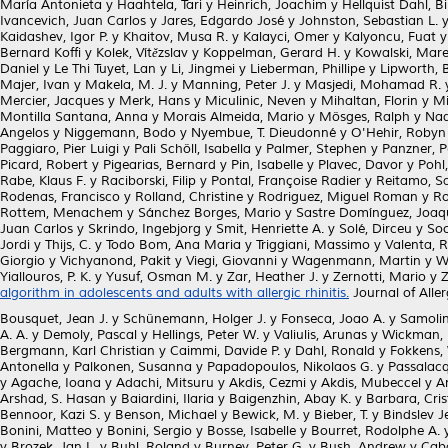
María Antonieta
y
Haahtela, Tari
y
Heinrich, Joachim
y
Hellquist Dahl, B
Ivancevich, Juan Carlos
y
Jares, Edgardo José
y
Johnston, Sebastian L.
Kaidashev, Igor P.
y
Khaitov, Musa R.
y
Kalayci, Omer
y
Kalyoncu, Fuat
Bernard Koffi
y
Kolek, Vítězslav
y
Koppelman, Gerard H.
y
Kowalski, Mare
Daniel
y
Le Thi Tuyet, Lan
y
Li, Jingmei
y
Lieberman, Phillipe
y
Lipworth, B
Majer, Ivan
y
Makela, M. J.
y
Manning, Peter J.
y
Masjedi, Mohamad R.
Mercier, Jacques
y
Merk, Hans
y
Miculinic, Neven
y
Mihaltan, Florin
y
Mi
Montilla Santana, Anna
y
Morais Almeida, Mario
y
Mösges, Ralph
y
Nad
Angelos
y
Niggemann, Bodo
y
Nyembue, T. Dieudonné
y
O'Hehir, Robyn
Paggiaro, Pier Luigi
y
Pali Schöll, Isabella
y
Palmer, Stephen
y
Panzner, P
Picard, Robert
y
Pigearias, Bernard
y
Pin, Isabelle
y
Plavec, Davor
y
Pohl
Rabe, Klaus F.
y
Raciborski, Filip
y
Pontal, Françoise Radier
y
Reitamo, Sa
Rodenas, Francisco
y
Rolland, Christine
y
Rodriguez, Miguel Roman
y
Ro
Rottem, Menachem
y
Sánchez Borges, Mario
y
Sastre Domínguez, Joaq
Juan Carlos
y
Skrindo, Ingebjorg
y
Smit, Henriette A.
y
Solé, Dirceu
y
Soo
Jordi
y
Thijs, C.
y
Todo Bom, Ana Maria
y
Triggiani, Massimo
y
Valenta, R
Giorgio
y
Vichyanond, Pakit
y
Viegi, Giovanni
y
Wagenmann, Martin
y
W
Yiallouros, P. K.
y
Yusuf, Osman M.
y
Zar, Heather J.
y
Zernotti, Mario
y
Z
algorithm in adolescents and adults with allergic rhinitis.
Journal of Alle
Bousquet, Jean J.
y
Schünemann, Holger J.
y
Fonseca, Joao A.
y
Samolin
A. A.
y
Demoly, Pascal
y
Hellings, Peter W.
y
Valiulis, Arunas
y
Wickman,
Bergmann, Karl Christian
y
Caimmi, Davide P.
y
Dahl, Ronald
y
Fokkens, 
Antonella
y
Palkonen, Susanna
y
Papadopoulos, Nikolaos G.
y
Passalacq
y
Agache, Ioana
y
Adachi, Mitsuru
y
Akdis, Cezmi
y
Akdis, Mubeccel
y
A
Arshad, S. Hasan
y
Baiardini, Ilaria
y
Baigenzhin, Abay K.
y
Barbara, Cris
Bennoor, Kazi S.
y
Benson, Michael
y
Bewick, M.
y
Bieber, T.
y
Bindslev J
Bonini, Matteo
y
Bonini, Sergio
y
Bosse, Isabelle
y
Bourret, Rodolphe A.
y
Brozek, Jan L.
y
Buhl, Roland
y
Burney, Peter G.
y
Bush, Andrew
y
Caba