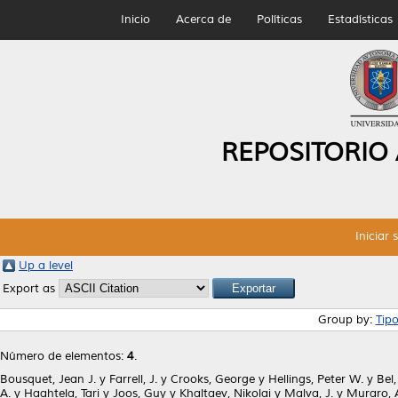
Inicio
Acerca de
Políticas
Estadísticas
REPOSITORIO
Iniciar 
Up a level
Export as
Group by:
Tip
Número de elementos:
4
.
Bousquet, Jean J.
y
Farrell, J.
y
Crooks, George
y
Hellings, Peter W.
y
Bel,
A.
y
Haahtela, Tari
y
Joos, Guy
y
Khaltaev, Nikolai
y
Malva, J.
y
Muraro, 