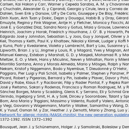
Carlsen, Kai Hakon
y
Carr, Warner
y
Cepeda Sarabia, A. M.
y
Chavannes,
y
Chuchalin, Alexander G.
y
Ciprandi, Georgio
y
Cirule, Ieva
y
Correia de
Dahlen, Sven Erik
y
Darsow, Ulf
y
De Carlo, Giuseppe
y
De Blay, Frédéric
Dinh Xuan, Anh Tuan
y
Dokic, Dejan
y
Douagui, Habib B.
y
Dray, Gérard
Emuzyte, Regina
y
Fink Wagner, Antje H.
y
Fletcher, Monica
y
Fiocchi, A
José E.
y
González Díaz, Sandra Nora
y
Gotua, Maia
y
Grouse, Lawrenc
Heinrich, Joachim
y
Horak, Friedrich
y
Hourihane, J. O’. B.
y
Howarth, Pe
Edgardo José
y
Johnston, Sebastian L.
y
Joos, Guy
y
Jonquet, Olivier
y
J
Keil, Thomas
y
Keith, Paul K.
y
Khaltaev, Nikolai
y
Klimek, Ludger
y
Koffi 
y
Kuna, Piotr
y
Kvedariene, Violeta
y
Lambrecht, Bart
y
Lau, Susanne
y
L
Lipworth, Brian J.
y
Li, Jingmei
y
Louis, R.
y
Magard, Yves
y
Magnan, Ant
Manuel Keenoy, Esteban
y
Marshall, G. D.
y
Masjedi, Mohamad R.
y
Mau
Meltzer, E. O.
y
Merk, Hans
y
Miculinic, Neven
y
Mihaltan, Florin
y
Milen
Montilla Santana, Anna
y
Morais Almeida, Mario
y
Mösges, Ralph
y
Nam
Nekam, Kristof
y
Niggemann, Bodo
y
Nyembue, T. Dieudonné
y
O'Hehir,
Paggiaro, Pier Luigi
y
Pali Schöll, Isabella
y
Palmer, Stephen
y
Panzner, P
Picard, Robert
y
Pigearias, Bernard
y
Pin, Isabelle
y
Plavec, Davor
y
Pohl
David
y
Rabe, Klaus F.
y
Raciborski, Filip
y
Radier Pontal, F.
y
Repka Ramí
José
y
Reitamo, Sakari
y
Rodenas, Francisco
y
Roman Rodriguez, M.
y
R
Sánchez Borges, Mario
y
Scadding, Glenis K.
y
Serrano, Eli
y
Schmid Gren
Skrindo, Ingebjorg
y
Smit, H. A.
y
Solé, Dirceu
y
Sooronbaev, Talant
y
Sp
Bom, Ana Maria
y
Triggiani, Massimo
y
Valenta, Rudolf
y
Valero, Antonio
y
Viegi, Giovanni
y
Wagenmann, Martin
y
Walker, Samantha
y
Wang, D.
K.
y
Yusuf, Osman M.
y
Zar, Heather J.
y
Zernotti, Mario
y
Zhang, Luo
y
NetworK for allergic rhinitis (MASK-rhinitis): the new generation guideli
1372-1392. ISSN 1372–1392
Bousquet, Jean J.
y
Schünemann, Holger J.
y
Samolinski, Boleslaw
y
Dem