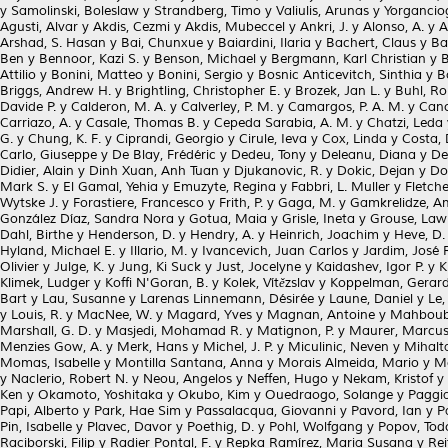
y
Samolinski, Boleslaw
y
Strandberg, Timo
y
Valiulis, Arunas
y
Yorganciog
Agusti, Alvar
y
Akdis, Cezmi
y
Akdis, Mubeccel
y
Ankri, J.
y
Alonso, A.
y
A
Arshad, S. Hasan
y
Bai, Chunxue
y
Baiardini, Ilaria
y
Bachert, Claus
y
Ba
Ben
y
Bennoor, Kazi S.
y
Benson, Michael
y
Bergmann, Karl Christian
y
B
Attilio
y
Bonini, Matteo
y
Bonini, Sergio
y
Bosnic Anticevitch, Sinthia
y
B
Briggs, Andrew H.
y
Brightling, Christopher E.
y
Brozek, Jan L.
y
Buhl, Ro
Davide P.
y
Calderon, M. A.
y
Calverley, P. M.
y
Camargos, P. A. M.
y
Cano
Carriazo, A.
y
Casale, Thomas B.
y
Cepeda Sarabia, A. M.
y
Chatzi, Leda
G.
y
Chung, K. F.
y
Ciprandi, Georgio
y
Cirule, Ieva
y
Cox, Linda
y
Costa, 
Carlo, Giuseppe
y
De Blay, Frédéric
y
Dedeu, Tony
y
Deleanu, Diana
y
De
Didier, Alain
y
Dinh Xuan, Anh Tuan
y
Djukanovic, R.
y
Dokic, Dejan
y
Do
Mark S.
y
El Gamal, Yehia
y
Emuzyte, Regina
y
Fabbri, L. Muller
y
Fletch
Wytske J.
y
Forastiere, Francesco
y
Frith, P.
y
Gaga, M.
y
Gamkrelidze, A
González Díaz, Sandra Nora
y
Gotua, Maia
y
Grisle, Ineta
y
Grouse, Law
Dahl, Birthe
y
Henderson, D.
y
Hendry, A.
y
Heinrich, Joachim
y
Heve, D.
Hyland, Michael E.
y
Illario, M.
y
Ivancevich, Juan Carlos
y
Jardim, José 
Olivier
y
Julge, K.
y
Jung, Ki Suck
y
Just, Jocelyne
y
Kaidashev, Igor P.
y
K
Klimek, Ludger
y
Koffi N'Goran, B.
y
Kolek, Vítězslav
y
Koppelman, Gerard
Bart
y
Lau, Susanne
y
Larenas Linnemann, Désirée
y
Laune, Daniel
y
Le, 
y
Louis, R.
y
MacNee, W.
y
Magard, Yves
y
Magnan, Antoine
y
Mahboub
Marshall, G. D.
y
Masjedi, Mohamad R.
y
Matignon, P.
y
Maurer, Marcu
Menzies Gow, A.
y
Merk, Hans
y
Michel, J. P.
y
Miculinic, Neven
y
Mihalta
Momas, Isabelle
y
Montilla Santana, Anna
y
Morais Almeida, Mario
y
M
y
Naclerio, Robert N.
y
Neou, Angelos
y
Neffen, Hugo
y
Nekam, Kristof
y
Ken
y
Okamoto, Yoshitaka
y
Okubo, Kim
y
Ouedraogo, Solange
y
Paggia
Papi, Alberto
y
Park, Hae Sim
y
Passalacqua, Giovanni
y
Pavord, Ian
y
P
Pin, Isabelle
y
Plavec, Davor
y
Poethig, D.
y
Pohl, Wolfgang
y
Popov, Tod
Raciborski, Filip
y
Radier Pontal, F.
y
Repka Ramírez, Maria Susana
y
Rei