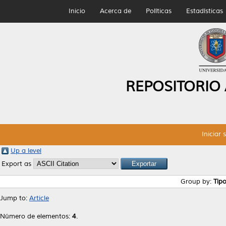
Inicio
Acerca de
Políticas
Estadísticas
REPOSITORIO
Iniciar 
Up a level
Export as
Group by:
Tip
Jump to:
Article
Número de elementos:
4
.