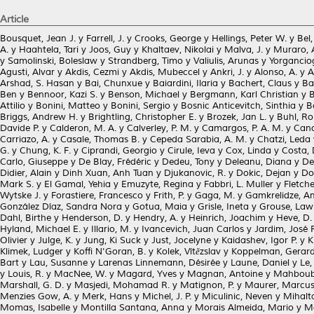
Article
Bousquet, Jean J.
y
Farrell, J.
y
Crooks, George
y
Hellings, Peter W.
y
Bel,
A.
y
Haahtela, Tari
y
Joos, Guy
y
Khaltaev, Nikolai
y
Malva, J.
y
Muraro, 
y
Samolinski, Boleslaw
y
Strandberg, Timo
y
Valiulis, Arunas
y
Yorganciog
Agusti, Alvar
y
Akdis, Cezmi
y
Akdis, Mubeccel
y
Ankri, J.
y
Alonso, A.
y
A
Arshad, S. Hasan
y
Bai, Chunxue
y
Baiardini, Ilaria
y
Bachert, Claus
y
Ba
Ben
y
Bennoor, Kazi S.
y
Benson, Michael
y
Bergmann, Karl Christian
y
B
Attilio
y
Bonini, Matteo
y
Bonini, Sergio
y
Bosnic Anticevitch, Sinthia
y
B
Briggs, Andrew H.
y
Brightling, Christopher E.
y
Brozek, Jan L.
y
Buhl, Ro
Davide P.
y
Calderon, M. A.
y
Calverley, P. M.
y
Camargos, P. A. M.
y
Cano
Carriazo, A.
y
Casale, Thomas B.
y
Cepeda Sarabia, A. M.
y
Chatzi, Leda
G.
y
Chung, K. F.
y
Ciprandi, Georgio
y
Cirule, Ieva
y
Cox, Linda
y
Costa, 
Carlo, Giuseppe
y
De Blay, Frédéric
y
Dedeu, Tony
y
Deleanu, Diana
y
De
Didier, Alain
y
Dinh Xuan, Anh Tuan
y
Djukanovic, R.
y
Dokic, Dejan
y
Do
Mark S.
y
El Gamal, Yehia
y
Emuzyte, Regina
y
Fabbri, L. Muller
y
Fletch
Wytske J.
y
Forastiere, Francesco
y
Frith, P.
y
Gaga, M.
y
Gamkrelidze, A
González Díaz, Sandra Nora
y
Gotua, Maia
y
Grisle, Ineta
y
Grouse, Law
Dahl, Birthe
y
Henderson, D.
y
Hendry, A.
y
Heinrich, Joachim
y
Heve, D.
Hyland, Michael E.
y
Illario, M.
y
Ivancevich, Juan Carlos
y
Jardim, José 
Olivier
y
Julge, K.
y
Jung, Ki Suck
y
Just, Jocelyne
y
Kaidashev, Igor P.
y
K
Klimek, Ludger
y
Koffi N'Goran, B.
y
Kolek, Vítězslav
y
Koppelman, Gerard
Bart
y
Lau, Susanne
y
Larenas Linnemann, Désirée
y
Laune, Daniel
y
Le, 
y
Louis, R.
y
MacNee, W.
y
Magard, Yves
y
Magnan, Antoine
y
Mahboub
Marshall, G. D.
y
Masjedi, Mohamad R.
y
Matignon, P.
y
Maurer, Marcu
Menzies Gow, A.
y
Merk, Hans
y
Michel, J. P.
y
Miculinic, Neven
y
Mihalta
Momas, Isabelle
y
Montilla Santana, Anna
y
Morais Almeida, Mario
y
M