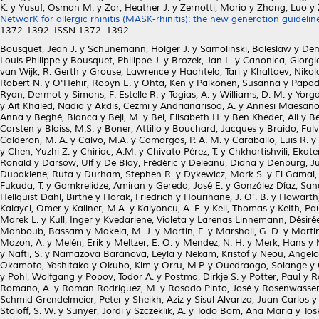
K.
y
Yusuf, Osman M.
y
Zar, Heather J.
y
Zernotti, Mario
y
Zhang, Luo
y
NetworK for allergic rhinitis (MASK-rhinitis): the new generation guideli
1372-1392. ISSN 1372–1392
Bousquet, Jean J.
y
Schünemann, Holger J.
y
Samolinski, Boleslaw
y
Dem
Louis Philippe
y
Bousquet, Philippe J.
y
Brozek, Jan L.
y
Canonica, Giorgi
van Wijk, R. Gerth
y
Grouse, Lawrence
y
Haahtela, Tari
y
Khaltaev, Nikol
Robert N.
y
O'Hehir, Robyn E.
y
Ohta, Ken
y
Palkonen, Susanna
y
Papad
Ryan, Dermot
y
Simons, F. Estelle R.
y
Togias, A.
y
Williams, D. M.
y
Yorga
y
Aït Khaled, Nadia
y
Akdis, Cezmi
y
Andrianarisoa, A.
y
Annesi Maesano,
Anna
y
Beghé, Bianca
y
Beji, M.
y
Bel, Elisabeth H.
y
Ben Kheder, Ali
y
Be
Carsten
y
Blaiss, M.S.
y
Boner, Attilio
y
Bouchard, Jacques
y
Braido, Fulv
Calderon, M. A.
y
Calvo, M.A.
y
Camargos, P. A. M.
y
Caraballo, Luis R.
y
y
Chen, Yuzhi Z.
y
Chiriac, A.M.
y
Chivato Pérez, T.
y
Chkhartishvili, Ekate
Ronald
y
Darsow, Ulf
y
De Blay, Frédéric
y
Deleanu, Diana
y
Denburg, J
Dubakiene, Ruta
y
Durham, Stephen R.
y
Dykewicz, Mark S.
y
El Gamal,
Fukuda, T.
y
Gamkrelidze, Amiran
y
Gereda, José E.
y
González Díaz, Sa
Hellquist Dahl, Birthe
y
Horak, Friedrich
y
Hourihane, J. O’. B.
y
Howarth,
Kalayci, Omer
y
Kaliner, M.A.
y
Kalyoncu, A. F.
y
Keil, Thomas
y
Keith, Pau
Marek L.
y
Kull, Inger
y
Kvedariene, Violeta
y
Larenas Linnemann, Désiré
Mahboub, Bassam
y
Makela, M. J.
y
Martin, F.
y
Marshall, G. D.
y
Martin
Mazon, A.
y
Melén, Erik
y
Meltzer, E. O.
y
Mendez, N. H.
y
Merk, Hans
y
y
Nafti, S.
y
Namazova Baranova, Leyla
y
Nekam, Kristof
y
Neou, Angelo
Okamoto, Yoshitaka
y
Okubo, Kim
y
Orru, M.P.
y
Ouedraogo, Solange
y
y
Pohl, Wolfgang
y
Popov, Todor A.
y
Postma, Dirkje S.
y
Potter, Paul
y
R
Romano, A.
y
Roman Rodriguez, M.
y
Rosado Pinto, José
y
Rosenwasser
Schmid Grendelmeier, Peter
y
Sheikh, Aziz
y
Sisul Alvariza, Juan Carlos
Stoloff, S. W.
y
Sunyer, Jordi
y
Szczeklik, A.
y
Todo Bom, Ana Maria
y
Tos