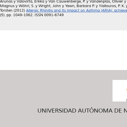
Arunas
y
Valovirta, Erkka
y
Van Cauwenberge, P.
y
Vandenplas, Olivier
Magnus
y
Wöhrl, S.
y
Wright, John
y
Yawn, Barbara P.
y
Yiallouros, P. K.
Torsten
(2012)
Allergic Rhinitis and its Impact on Asthma (ARIA): achiev
(5). pp. 1049-1062. ISSN 0091-6749
UNIVERSIDAD AUTÓNOMA DE NUE