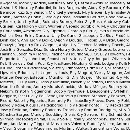
y
Agache, Ioana
y
Adachi, Mitsuru
y
Akdis, Cezmi
y
Akdis, Mubeccel
y
A
Arshad, S. Hasan
y
Baiardini, Ilaria
y
Baigenzhin, Abay K.
y
Barbara, Cris
Bennoor, Kazi S.
y
Benson, Michael
y
Bewick, M.
y
Bieber, T.
y
Bindslev J
Bonini, Matteo
y
Bonini, Sergio
y
Bosse, Isabelle
y
Bourret, Rodolphe A.
y
Brozek, Jan L.
y
Buhl, Roland
y
Burney, Peter G.
y
Bush, Andrew
y
Caba
Carlsen, Kai Hakon
y
Carr, Warner
y
Cepeda Sarabia, A. M.
y
Chavannes,
y
Chuchalin, Alexander G.
y
Ciprandi, Georgio
y
Cirule, Ieva
y
Correia de
Dahlen, Sven Erik
y
Darsow, Ulf
y
De Carlo, Giuseppe
y
De Blay, Frédéric
Dinh Xuan, Anh Tuan
y
Dokic, Dejan
y
Douagui, Habib B.
y
Dray, Gérard
Emuzyte, Regina
y
Fink Wagner, Antje H.
y
Fletcher, Monica
y
Fiocchi, A
José E.
y
González Díaz, Sandra Nora
y
Gotua, Maia
y
Grouse, Lawrenc
Heinrich, Joachim
y
Horak, Friedrich
y
Hourihane, J. O’. B.
y
Howarth, Pe
Edgardo José
y
Johnston, Sebastian L.
y
Joos, Guy
y
Jonquet, Olivier
y
J
Keil, Thomas
y
Keith, Paul K.
y
Khaltaev, Nikolai
y
Klimek, Ludger
y
Koffi 
y
Kuna, Piotr
y
Kvedariene, Violeta
y
Lambrecht, Bart
y
Lau, Susanne
y
L
Lipworth, Brian J.
y
Li, Jingmei
y
Louis, R.
y
Magard, Yves
y
Magnan, Ant
Manuel Keenoy, Esteban
y
Marshall, G. D.
y
Masjedi, Mohamad R.
y
Mau
Meltzer, E. O.
y
Merk, Hans
y
Miculinic, Neven
y
Mihaltan, Florin
y
Milen
Montilla Santana, Anna
y
Morais Almeida, Mario
y
Mösges, Ralph
y
Nam
Nekam, Kristof
y
Niggemann, Bodo
y
Nyembue, T. Dieudonné
y
O'Hehir,
Paggiaro, Pier Luigi
y
Pali Schöll, Isabella
y
Palmer, Stephen
y
Panzner, P
Picard, Robert
y
Pigearias, Bernard
y
Pin, Isabelle
y
Plavec, Davor
y
Pohl
David
y
Rabe, Klaus F.
y
Raciborski, Filip
y
Radier Pontal, F.
y
Repka Ramí
José
y
Reitamo, Sakari
y
Rodenas, Francisco
y
Roman Rodriguez, M.
y
R
Sánchez Borges, Mario
y
Scadding, Glenis K.
y
Serrano, Eli
y
Schmid Gren
Skrindo, Ingebjorg
y
Smit, H. A.
y
Solé, Dirceu
y
Sooronbaev, Talant
y
Sp
Bom, Ana Maria
y
Triggiani, Massimo
y
Valenta, Rudolf
y
Valero, Antonio
y
Viegi, Giovanni
y
Wagenmann, Martin
y
Walker, Samantha
y
Wang, D.