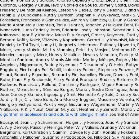
Casale, Thomas B.
y
Sarabia, Alfonso Cepeda
y
Chatzi, Leda
y
Chen, Yuz
Ciprandi, Georgio
y
Cirule, Ieva
y
Correia de Sousa, Jaime
y
Costa, David
Frédéric
y
De Manuel Keenoy, Esteban
y
Dedeu, Tony
y
Deleanu, Diana
Habib B.
y
Dubakiene, Ruta
y
Durham, Stephen R.
y
Dykewicz, Mark S.
Forastiere, Francesco
y
Gamkrelidze, Amiran
y
Gemicioğlu, Bilun
y
Gereda
María Antonieta
y
Haahtela, Tari
y
Heinrich, Joachim
y
Hellquist Dahl, B
Ivancevich, Juan Carlos
y
Jares, Edgardo José
y
Johnston, Sebastian L.
Kaidashev, Igor P.
y
Khaitov, Musa R.
y
Kalayci, Omer
y
Kalyoncu, Fuat
Bernard Koffi
y
Kolek, Vítězslav
y
Koppelman, Gerard H.
y
Kowalski, Mare
Daniel
y
Le Thi Tuyet, Lan
y
Li, Jingmei
y
Lieberman, Phillipe
y
Lipworth, B
Majer, Ivan
y
Makela, M. J.
y
Manning, Peter J.
y
Masjedi, Mohamad R.
Mercier, Jacques
y
Merk, Hans
y
Miculinic, Neven
y
Mihaltan, Florin
y
Mi
Montilla Santana, Anna
y
Morais Almeida, Mario
y
Mösges, Ralph
y
Nad
Angelos
y
Niggemann, Bodo
y
Nyembue, T. Dieudonné
y
O'Hehir, Robyn
Paggiaro, Pier Luigi
y
Pali Schöll, Isabella
y
Palmer, Stephen
y
Panzner, P
Picard, Robert
y
Pigearias, Bernard
y
Pin, Isabelle
y
Plavec, Davor
y
Pohl
Rabe, Klaus F.
y
Raciborski, Filip
y
Pontal, Françoise Radier
y
Reitamo, Sa
Rodenas, Francisco
y
Rolland, Christine
y
Rodriguez, Miguel Roman
y
Ro
Rottem, Menachem
y
Sánchez Borges, Mario
y
Sastre Domínguez, Joaq
Juan Carlos
y
Skrindo, Ingebjorg
y
Smit, Henriette A.
y
Solé, Dirceu
y
Soo
Jordi
y
Thijs, C.
y
Todo Bom, Ana Maria
y
Triggiani, Massimo
y
Valenta, R
Giorgio
y
Vichyanond, Pakit
y
Viegi, Giovanni
y
Wagenmann, Martin
y
W
Yiallouros, P. K.
y
Yusuf, Osman M.
y
Zar, Heather J.
y
Zernotti, Mario
y
Z
algorithm in adolescents and adults with allergic rhinitis.
Journal of Alle
Bousquet, Jean J.
y
Schünemann, Holger J.
y
Fonseca, Joao A.
y
Samolin
A. A.
y
Demoly, Pascal
y
Hellings, Peter W.
y
Valiulis, Arunas
y
Wickman,
Bergmann, Karl Christian
y
Caimmi, Davide P.
y
Dahl, Ronald
y
Fokkens, 
Antonella
y
Palkonen, Susanna
y
Papadopoulos, Nikolaos G.
y
Passalacq