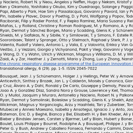
y
Naclerio, Robert N.
y
Neou, Angelos
y
Neffen, Hugo
y
Nekam, Kristof
y
Ken
y
Okamoto, Yoshitaka
y
Okubo, Kim
y
Ouedraogo, Solange
y
Paggia
Papi, Alberto
y
Park, Hae Sim
y
Passalacqua, Giovanni
y
Pavord, Ian
y
P
Pin, Isabelle
y
Plavec, Davor
y
Poethig, D.
y
Pohl, Wolfgang
y
Popov, Tod
Raciborski, Filip
y
Radier Pontal, F.
y
Repka Ramírez, Maria Susana
y
Rei
Mañas, L.
y
Rolland, Christine
y
Roman Rodriguez, M.
y
Romano, A.
y
Ro
Ryan, Dermot
y
Sánchez Borges, Mario
y
Scadding, Glenis K.
y
Schünema
Shields, M.
y
Siafakas, N.
y
Sibille, Y.
y
Similowski, T.
y
Simons, F. Estelle R
Sooronbaev, Talant
y
Spranger, Otto
y
Stelmach, Raphael
y
Sterk, P. J.
Valenta, Rudolf
y
Valero, Antonio L.
y
Valia, E.
y
Valovirta, Erkka
y
Van Ga
Vestbo, J.
y
Vezzani, Giorgio
y
Vichyanond, Pakit
y
Viegi, Giovanni
y
Voge
y
Wang, D. Y.
y
Wahn, Ulrich
y
Wickman, Magnus
y
Williams, D. M.
y
Wil
Zaidi, A.
y
Zar, Heather J.
y
Zernotti, Mario
y
Zhang, Luo
y
Zhong, Nans
the chronic respiratory disease programme of the European Innovation P
translational allergy, 6 (29). pp. 1-5. ISSN 2045-7022
Bousquet, Jean J.
y
Schünemann, Holger J.
y
Hellings, Peter W.
y
Arnavie
Anticevitch, Sinthia
y
Brozek, Jan L.
y
Calderón, Moisés
y
Canonica, Gior
y
Cruz, Álvaro A.
y
Dahl, Ronald
y
De Carlo, Giuseppe
y
Demoly, Pascal
Joao A.
y
González Díaz, Sandra Nora
y
Grouse, Lawrence
y
Keil, Thoma
O.
y
Mullol, Jaoquim
y
Muraro, Antonella
y
Naclerio, Robert N.
y
Palkon
Ryan, Dermot
y
Samolinski, Boleslaw
y
Scadding, Glenis K.
y
Sheikh, Aziz
Wickman, Magnus
y
Yorgancioglu, Arzu
y
Haahtela, Tari
y
Zuberbier, Tor
Mubeccel
y
Annesi Maesano, Isabella
y
Ansotegui, Ignacio J.
y
Anto, Jo
Bateman, Eric D.
y
Beghé, Bianca
y
Bel, Elisabeth H.
y
Ben Kheder, Ali
y
Bieber
y
Bindslev Jensen, Carsten
y
Bjermer, Leif
y
Blain, Hubert
y
Boner, 
Boulet, Louis Philippe
y
Bourret, Rodolphe A.
y
Bousquet, Philippe J.
y
Br
Peter G.
y
Bush, Andrew
y
Caballero Fonseca, Fernando
y
Caimmi, David