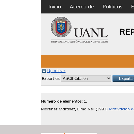
Inicio
Acerca de
Políticas
E
RE
Up a level
Export as
Número de elementos:
1
.
Martínez Martínez, Elma Neli
(1993)
Motivación de