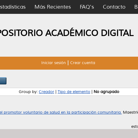
stadísticas
Más Recientes
FAQ's
Contacto
B
POSITORIO ACADÉMICO DIGITAL
Iniciar sesión
Crear cuenta
Group by:
Creador
|
Tipo de elemento
|
No agrupado
l promotor voluntario de salud en la participación comunitaria.
Maestrí
est