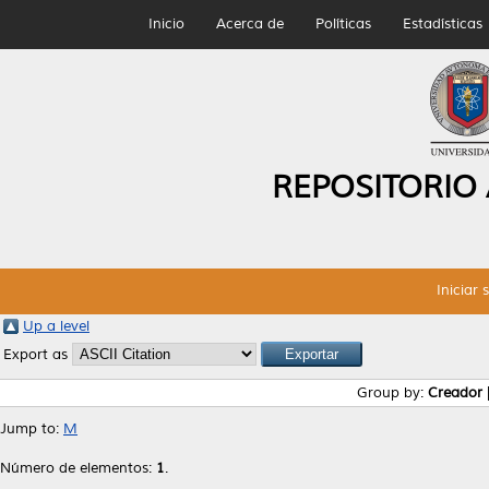
Inicio
Acerca de
Políticas
Estadísticas
REPOSITORIO
Iniciar 
Up a level
Export as
Group by:
Creador
Jump to:
M
Número de elementos:
1
.