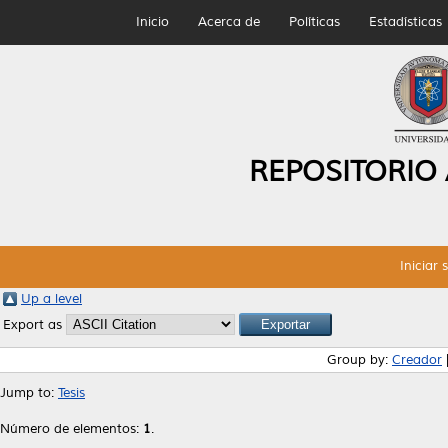
Inicio
Acerca de
Políticas
Estadísticas
REPOSITORIO
Iniciar 
Up a level
Export as
Group by:
Creador
Jump to:
Tesis
Número de elementos:
1
.