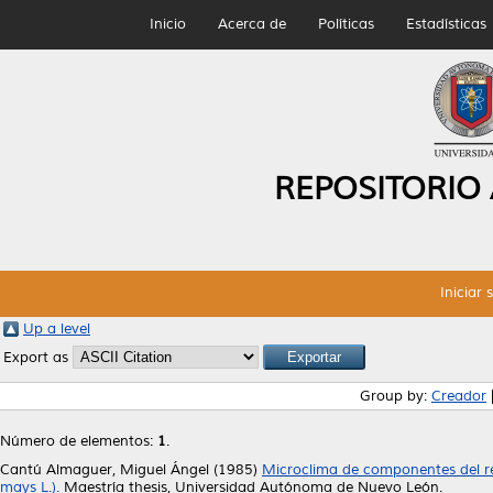
Inicio
Acerca de
Políticas
Estadísticas
REPOSITORIO
Iniciar 
Up a level
Export as
Group by:
Creador
Número de elementos:
1
.
Cantú Almaguer, Miguel Ángel
(1985)
Microclima de componentes del ren
mays L.).
Maestría thesis, Universidad Autónoma de Nuevo León.