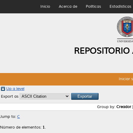
Inicio
Acerca de
Políticas
Estadísticas
REPOSITORIO
Iniciar 
Up a level
Export as
Group by:
Creador
Jump to:
C
Número de elementos:
1
.