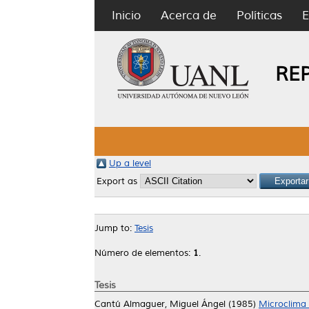
Inicio
Acerca de
Políticas
E
RE
Up a level
Export as
Jump to:
Tesis
Número de elementos:
1
.
Tesis
Cantú Almaguer, Miguel Ángel
(1985)
Microclima 