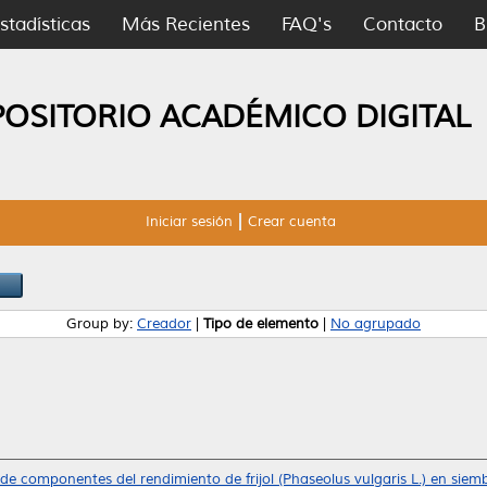
stadísticas
Más Recientes
FAQ's
Contacto
B
POSITORIO ACADÉMICO DIGITAL
Iniciar sesión
Crear cuenta
Group by:
Creador
|
Tipo de elemento
|
No agrupado
de componentes del rendimiento de frijol (Phaseolus vulgaris L.) en siem