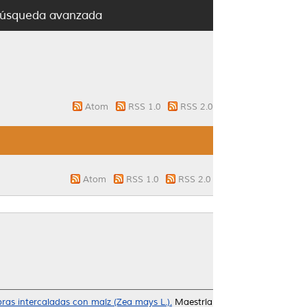
úsqueda avanzada
Atom
RSS 1.0
RSS 2.0
Atom
RSS 1.0
RSS 2.0
bras intercaladas con maíz (Zea mays L.).
Maestría