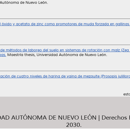
d Autónoma de Nuevo León.
l óxido y acetato de zinc como promotores de muda forzada en gallinas
e métodos de laboreo del suelo en sistemas de rotación con maíz (Zea m
pas.
Maestría thesis, Universidad Autónoma de Nuevo León.
ización de cuatro niveles de harina de vaina de mezquite (Prosopis juliíl
est
AD AUTÓNOMA DE NUEVO LEÓN | Derechos R
2030.