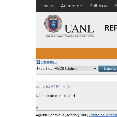
Inicio
Acerca de
Políticas
E
RE
Up a level
Export as
Jump to:
A
|
M
|
R
|
S
Número de elementos:
4
.
A
Aguilar Sanmiguel, Mario
(1986)
Efecto de la tensi