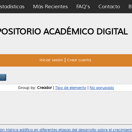
stadísticas
Más Recientes
FAQ's
Contacto
B
POSITORIO ACADÉMICO DIGITAL
Iniciar sesión
Crear cuenta
Group by:
Creador
|
Tipo de elemento
|
No agrupado
ón hídrica edáfica en diferentes etapas del desarrollo sobre el crecimiento 