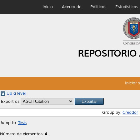
Inicio
Acerca de
Políticas
Estadísticas
REPOSITORIO
Iniciar 
Up a level
Export as
Group by:
Creador
Jump to:
Tesis
Número de elementos:
4
.