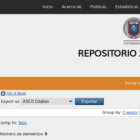
Inicio
Acerca de
Políticas
Estadísticas
REPOSITORIO
Iniciar 
Up a level
Export as
Group by:
Creador
Jump to:
Tesis
Número de elementos:
9
.