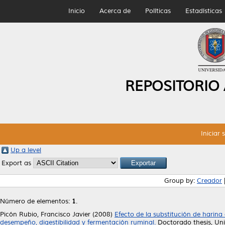
Inicio
Acerca de
Políticas
Estadísticas
REPOSITORIO
Iniciar 
Up a level
Export as
Group by:
Creador
Número de elementos:
1
.
Picón Rubio, Francisco Javier
(2008)
Efecto de la substitución de harina
desempeño, digestibilidad y fermentación ruminal.
Doctorado thesis, Un