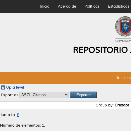
Inicio
Acerca de
Políticas
Estadísticas
REPOSITORIO
Iniciar 
Up a level
Export as
Group by:
Creador
Jump to:
P
Número de elementos:
1
.