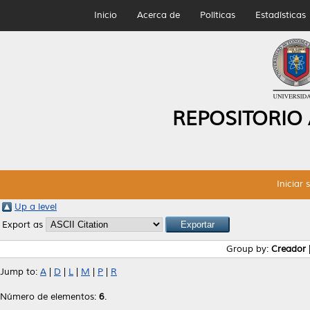
Inicio
Acerca de
Políticas
Estadísticas
REPOSITORIO
Iniciar 
Up a level
Export as
Group by:
Creador
Jump to:
A
|
D
|
L
|
M
|
P
|
R
Número de elementos:
6
.