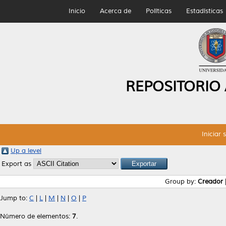
Inicio
Acerca de
Políticas
Estadísticas
REPOSITORIO
Iniciar 
Up a level
Export as
Group by:
Creador
Jump to:
C
|
L
|
M
|
N
|
O
|
P
Número de elementos:
7
.