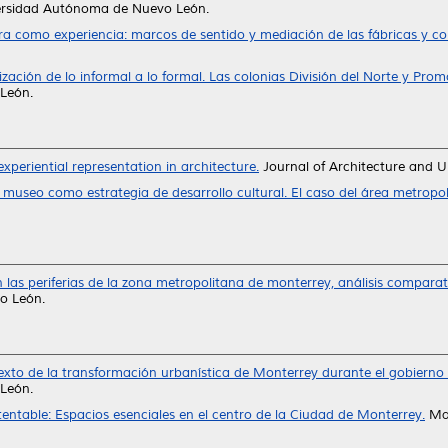
versidad Autónoma de Nuevo León.
ra como experiencia: marcos de sentido y mediación de las fábricas y co
zación de lo informal a lo formal. Las colonias División del Norte y Pro
León.
xperiential representation in architecture.
Journal of Architecture and U
el museo como estrategia de desarrollo cultural. El caso del área metrop
n las periferias de la zona metropolitana de monterrey, análisis compara
o León.
to de la transformación urbanística de Monterrey durante el gobierno
León.
ntable: Espacios esenciales en el centro de la Ciudad de Monterrey.
Mae