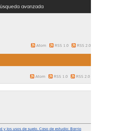
úsqueda avanzada
Atom
RSS 1.0
RSS 2.0
Atom
RSS 1.0
RSS 2.0
s usos de suelo. Caso de estudio: Barrio