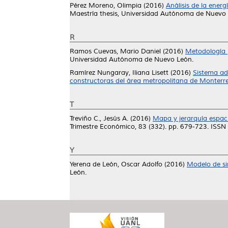
Pérez Moreno, Olimpia
(2016)
Análisis de la ener
Maestría thesis, Universidad Autónoma de Nuevo 
R
Ramos Cuevas, Mario Daniel
(2016)
Metodología p
Universidad Autónoma de Nuevo León.
Ramírez Nungaray, Iliana Lisett
(2016)
Sistema ad
constructoras del área metropolitana de Monterre
T
Treviño C., Jesús A.
(2016)
Mapa y jerarquía espaci
Trimestre Económico, 83 (332). pp. 679-723. ISS
Y
Yerena de León, Oscar Adolfo
(2016)
Modelo de si
León.