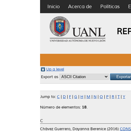
Inicio
Acerca de
Políticas
E
RE
Up a level
Export as
Jump to:
C
|
D
|
F
|
G
|
H
|
M
|
N
|
O
|
P
|
R
|
T
|
Y
Número de elementos:
18
.
C
Chávez Guerrero, Dayanna Berenice
(2016)
CONSE