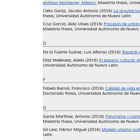
antiguo Monterrey, México.
Maestría thesis, Uni
Cleto Garza, Jacobo Antonio
(2016)
La arquitectu
thesis, Universidad Autónoma de Nuevo León.
Cruz García, Aldo Ulises
(2016)
Procesos de urbani
Maestría thesis, Universidad Autónoma de Nuevo 
D
De la Fuente Suárez, Luis Alfonso
(2016)
Towards e
Díaz Meléndez, Adela
(2016)
El espacio cultural: 
Universidad Autónoma de Nuevo León.
F
Fabela Bernal, Francisco
(2016)
Calidad de vida e
Doctorado thesis, Universidad Autónoma de Nuev
G
Garza Martínez, Antonio
(2016)
Panorama y contex
Maestría thesis, Universidad Autónoma de Nuevo 
Gil Leal, Héctor Miguel
(2016)
Modelo urbano suste
León.