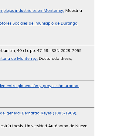
mplejos industriales en Monterrey.
Maestría
motores Sociales del municipio de Durango.
rbanism, 40 (1). pp. 47-58. ISSN 2029-7955
olitana de Monterrey.
Doctorado thesis,
tivo entre planeación y proyección urbana.
 del general Bernardo Reyes (1885-1909).
stría thesis, Universidad Autónoma de Nuevo