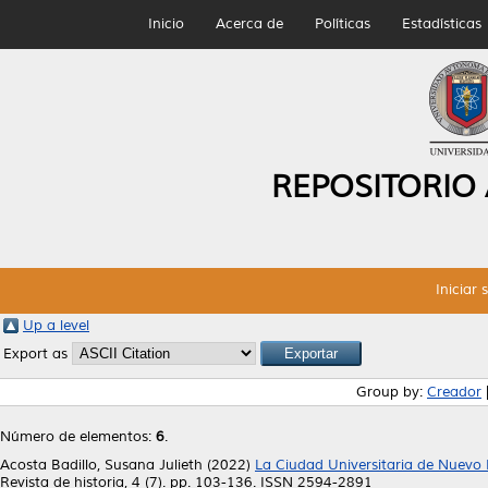
Inicio
Acerca de
Políticas
Estadísticas
REPOSITORIO
Iniciar 
Up a level
Export as
Group by:
Creador
Número de elementos:
6
.
Acosta Badillo, Susana Julieth
(2022)
La Ciudad Universitaria de Nuevo L
Revista de historia, 4 (7). pp. 103-136. ISSN 2594-2891