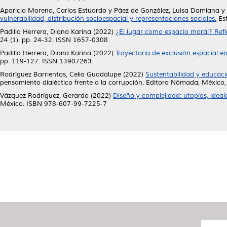
Aparicio Moreno, Carlos Estuardo
y
Páez de González, Luisa Damiana
y
vulnerabilidad, distribución socioespacial y representaciones sociales.
Est
Padilla Herrera, Diana Karina
(2022)
¿El lugar como espacio moral? Refle
24 (1). pp. 24-32. ISSN 1657-0308
Padilla Herrera, Diana Karina
(2022)
Trayectoria de exclusión espacial e
pp. 119-127. ISSN 13907263
Rodríguez Barrientos, Celia Guadalupe
(2022)
Sustentabilidad y educaci
pensamiento dialéctico frente a la corrupción. Editora Nómada, Méxic
Vázquez Rodríguez, Gerardo
(2022)
Diseño y complejidad: utopías, idea
México. ISBN 978-607-99-7225-7