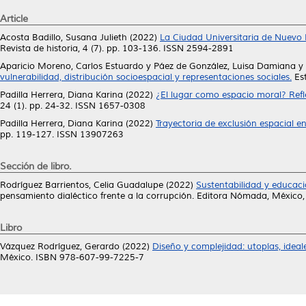
Article
Acosta Badillo, Susana Julieth
(2022)
La Ciudad Universitaria de Nuevo L
Revista de historia, 4 (7). pp. 103-136. ISSN 2594-2891
Aparicio Moreno, Carlos Estuardo
y
Páez de González, Luisa Damiana
y
vulnerabilidad, distribución socioespacial y representaciones sociales.
Est
Padilla Herrera, Diana Karina
(2022)
¿El lugar como espacio moral? Refle
24 (1). pp. 24-32. ISSN 1657-0308
Padilla Herrera, Diana Karina
(2022)
Trayectoria de exclusión espacial e
pp. 119-127. ISSN 13907263
Sección de libro.
Rodríguez Barrientos, Celia Guadalupe
(2022)
Sustentabilidad y educaci
pensamiento dialéctico frente a la corrupción. Editora Nómada, Méxic
Libro
Vázquez Rodríguez, Gerardo
(2022)
Diseño y complejidad: utopías, idea
México. ISBN 978-607-99-7225-7