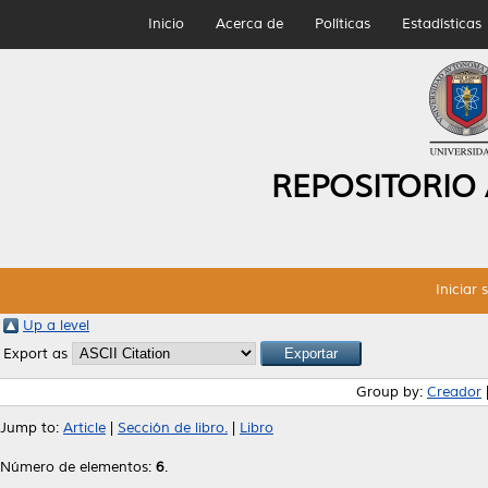
Inicio
Acerca de
Políticas
Estadísticas
REPOSITORIO
Iniciar 
Up a level
Export as
Group by:
Creador
Jump to:
Article
|
Sección de libro.
|
Libro
Número de elementos:
6
.