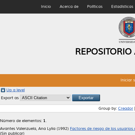
Inicio
Acerca de
Políticas
Estadísticas
REPOSITORIO
Iniciar 
Up a level
Export as
Group by:
Creador
Número de elementos:
1
.
Avantes Valenzuela, Ana Lylia
(1992)
Factores de riesgo de los usuarios
(Sin publicar)