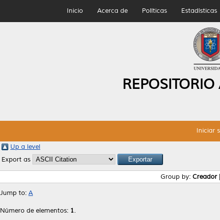
Inicio
Acerca de
Políticas
Estadísticas
REPOSITORIO
Iniciar 
Up a level
Export as
Group by:
Creador
Jump to:
A
Número de elementos:
1
.