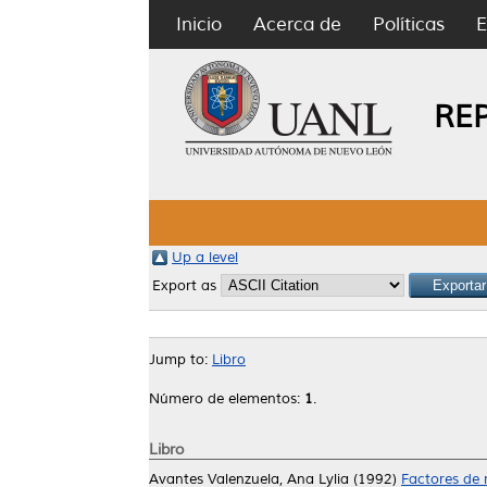
Inicio
Acerca de
Políticas
E
RE
Up a level
Export as
Jump to:
Libro
Número de elementos:
1
.
Libro
Avantes Valenzuela, Ana Lylia
(1992)
Factores de 