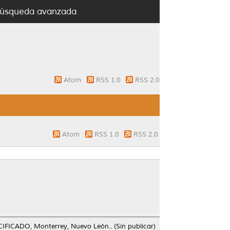
úsqueda avanzada
Atom
RSS 1.0
RSS 2.0
Atom
RSS 1.0
RSS 2.0
FICADO, Monterrey, Nuevo León.. (Sin publicar)