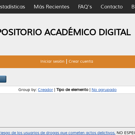
stadísticas
Más Recientes
FAQ's
Contacto
B
POSITORIO ACADÉMICO DIGITAL
Iniciar sesión
Crear cuenta
Group by:
Creador
|
Tipo de elemento
|
No agrupado
riesgo de los usuarios de drogas que cometen actos delictivos.
NO ESPECI