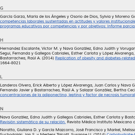
G
García Garza, María de los Ángeles
y
Osorio de Dios, Sylvia
y
Moreno Ga
competencias laborales sustentadas en actitudes y valores institucionales
programas educativos por competencias y por objetivos: Informe parcial
H
Hernandez Escalante, Victor M.
y
Nava González, Edna Judith
y
Vorugan
Segui, Fernanda
y
Gallegos Cabriales, Esther Carlota
y
López Alvarenga,
Bastarrachea, Raúl A.
(2014)
Replication of obesity and diabetes-relate
1664-8021
L
Landeros Olvera, Erick Alberto
y
López Alvarenga, Juan Carlos
y
Nava Go
Fernando Javier
y
Bastarrachea, Raúl A.
y
Salazar González, Bertha Ceci
concentraciones de la adiponectina, leptina y factor de necrosis tumoral
N
Nava González, Edna Judith
y
Gallegos Cabriales, Esther Carlota
y
Basta
Revisión sistemática de su relación.
Revista Médica Instituto Mexicano de
Noratto, Giuliana D.
y
García Mazcorro, José Francisco
y
Markel, Meliss
Suchodolski, Jan S.
y
Mertens Talcott, Susanne U.
(2014)
Carbohydrate-Fr