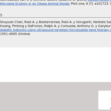
Microbial Ecology in an Obese Animal Model.
PloS one, 9 (7). e101723.
S
Shuyuan Chen, Raúl A.
y
Bastarrachea, Raúl A.
y
Voruganti, Venkata Sa
Huang, Pintong
y
DeFronzo, Ralph A.
y
Comuzzie, Anthony G.
y
Garyburn
diabetic baboons using ultrasound-targeted microbubble gene therapy
1551-4005 (Online)