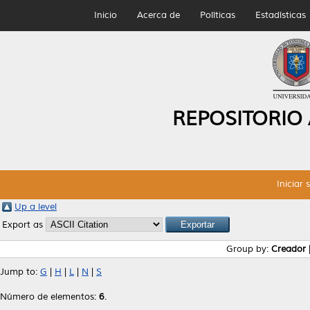
Inicio
Acerca de
Políticas
Estadísticas
REPOSITORIO
Iniciar 
Up a level
Export as
Group by:
Creador
Jump to:
G
|
H
|
L
|
N
|
S
Número de elementos:
6
.