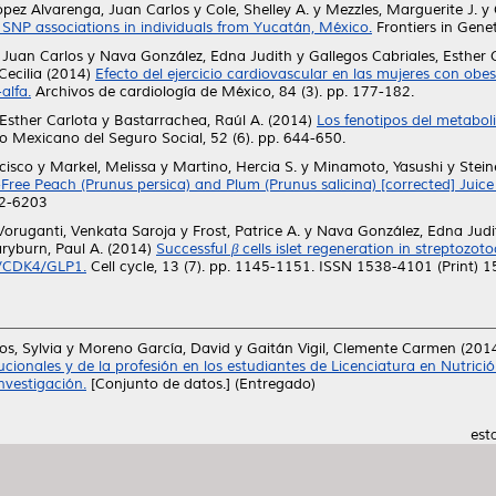
ópez Alvarenga, Juan Carlos
y
Cole, Shelley A.
y
Mezzles, Marguerite J.
y
d SNP associations in individuals from Yucatán, México.
Frontiers in Gene
 Juan Carlos
y
Nava González, Edna Judith
y
Gallegos Cabriales, Esther 
Cecilia
(2014)
Efecto del ejercicio cardiovascular en las mujeres con obe
alfa.
Archivos de cardiología de México, 84 (3). pp. 177-182.
 Esther Carlota
y
Bastarrachea, Raúl A.
(2014)
Los fenotipos del metabol
o Mexicano del Seguro Social, 52 (6). pp. 644-650.
cisco
y
Markel, Melissa
y
Martino, Hercia S.
y
Minamoto, Yasushi
y
Stein
ree Peach (Prunus persica) and Plum (Prunus salicina) [corrected] Juice
32-6203
Voruganti, Venkata Saroja
y
Frost, Patrice A.
y
Nava González, Edna Judi
ryburn, Paul A.
(2014)
Successful β cells islet regeneration in streptozo
2/CDK4/GLP1.
Cell cycle, 13 (7). pp. 1145-1151. ISSN 1538-4101 (Print) 
os, Sylvia
y
Moreno García, David
y
Gaitán Vigil, Clemente Carmen
(201
tucionales y de la profesión en los estudiantes de Licenciatura en Nutric
nvestigación.
[Conjunto de datos.] (Entregado)
est