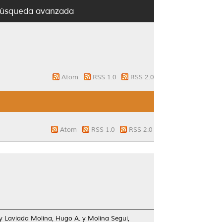
úsqueda avanzada
Atom
RSS 1.0
RSS 2.0
Atom
RSS 1.0
RSS 2.0
y
Laviada Molina, Hugo A.
y
Molina Segui,