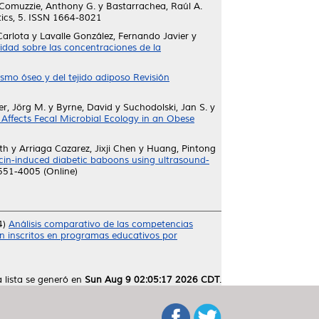
Comuzzie, Anthony G.
y
Bastarrachea, Raúl A.
tics, 5. ISSN 1664-8021
Carlota
y
Lavalle González, Fernando Javier
y
sidad sobre las concentraciones de la
ismo óseo y del tejido adiposo Revisión
er, Jörg M.
y
Byrne, David
y
Suchodolski, Jan S.
y
 Affects Fecal Microbial Ecology in an Obese
th
y
Arriaga Cazarez, Jixji Chen
y
Huang, Pintong
tocin-induced diabetic baboons using ultrasound-
1551-4005 (Online)
4)
Análisis comparativo de las competencias
ión inscritos en programas educativos por
a lista se generó en
Sun Aug 9 02:05:17 2026 CDT
.