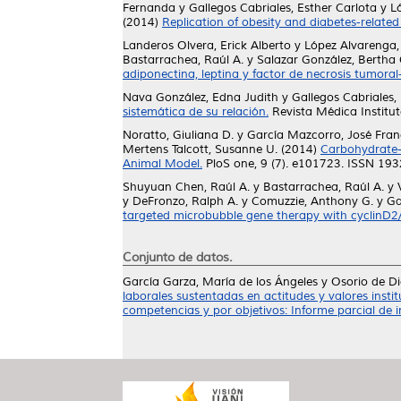
Fernanda
y
Gallegos Cabriales, Esther Carlota
y
L
(2014)
Replication of obesity and diabetes-relate
Landeros Olvera, Erick Alberto
y
López Alvarenga,
Bastarrachea, Raúl A.
y
Salazar González, Bertha 
adiponectina, leptina y factor de necrosis tumoral-
Nava González, Edna Judith
y
Gallegos Cabriales,
sistemática de su relación.
Revista Médica Institut
Noratto, Giuliana D.
y
García Mazcorro, José Fran
Mertens Talcott, Susanne U.
(2014)
Carbohydrate-F
Animal Model.
PloS one, 9 (7). e101723. ISSN 19
Shuyuan Chen, Raúl A.
y
Bastarrachea, Raúl A.
y
y
DeFronzo, Ralph A.
y
Comuzzie, Anthony G.
y
Ga
targeted microbubble gene therapy with cyclinD
Conjunto de datos.
García Garza, María de los Ángeles
y
Osorio de Di
laborales sustentadas en actitudes y valores insti
competencias y por objetivos: Informe parcial de i