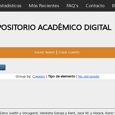
stadísticas
Más Recientes
FAQ's
Contacto
B
POSITORIO ACADÉMICO DIGITAL
Iniciar sesión
Crear cuenta
Group by:
Creador
|
Tipo de elemento
|
No agrupado
Edna Judith
y
Voruganti, Venkata Saroja
y
Kent, Jack W.
y
Haack, Karin