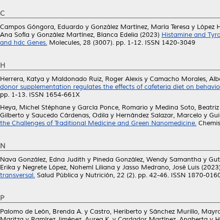
C
Campos Góngora, Eduardo
y
González Martínez, María Teresa
y
López 
Ana Sofía
y
González Martínez, Blanca Edelia
(2023)
Histamine and Tyra
and hdc Genes.
Molecules, 28 (3007). pp. 1-12. ISSN 1420-3049
H
Herrera, Katya
y
Maldonado Ruiz, Roger Alexis
y
Camacho Morales, Alb
donor supplementation regulates the effects of cafeteria diet on behavio
pp. 1-13. ISSN 1654-661X
Heya, Michel Stéphane
y
García Ponce, Romario
y
Medina Soto, Beatriz
Gilberto
y
Saucedo Cárdenas, Odila
y
Hernández Salazar, Marcelo
y
Gui
the Challenges of Traditional Medicine and Green Nanomedicine.
Chemist
N
Nava González, Edna Judith
y
Pineda González, Wendy Samantha
y
Gut
Erika
y
Negrete López, Nohemí Liliana
y
Jasso Medrano, José Luis
(2023
transversal.
Salud Pública y Nutrición, 22 (2). pp. 42-46. ISSN 1870-016
P
Palomo de León, Brenda A.
y
Castro, Heriberto
y
Sánchez Murillo, Mayra
Maritza
y
Ramírez Jiménez, Aurea K.
y
Cardador Martínez, Anaberta
y
H