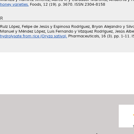
honey varieties.
Foods, 12 (19). p. 3670. ISSN 2304-8158
R
Ruíz López, Felipe de Jesús
y
Espinosa Rodríguez, Bryan Alejandro
y
Silv
Manuel
y
Méndez López, Luis Fernando
y
Vázquez Rodríguez, Jesús Albe
hydrolysate from rice (Oryza sativa).
Pharmaceuticals, 16 (3). pp. 1-11.