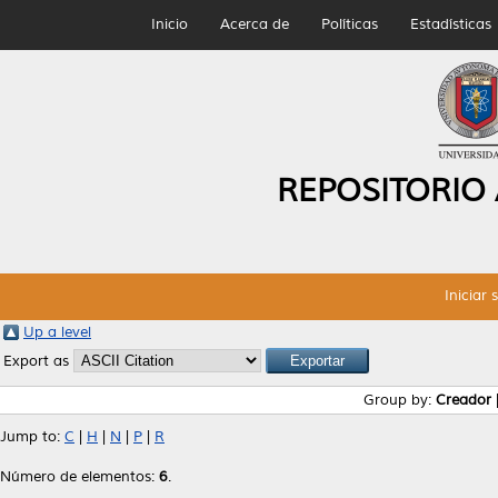
Inicio
Acerca de
Políticas
Estadísticas
REPOSITORIO
Iniciar 
Up a level
Export as
Group by:
Creador
Jump to:
C
|
H
|
N
|
P
|
R
Número de elementos:
6
.