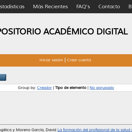
stadísticas
Más Recientes
FAQ's
Contacto
B
POSITORIO ACADÉMICO DIGITAL
Iniciar sesión
Crear cuenta
Group by:
Creador
|
Tipo de elemento
|
No agrupado
gélica
y
Moreno García, David
La formación del profesional de la salud 