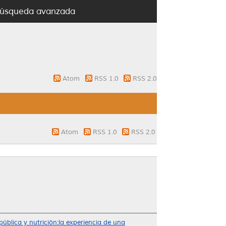
úsqueda avanzada
Atom
RSS 1.0
RSS 2.0
Atom
RSS 1.0
RSS 2.0
pública y nutrición:la experiencia de una