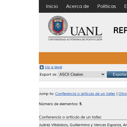
Inicio
Acerca de
Políticas
E
RE
Up a level
Export as
Jump to:
Conferencia o artículo de un taller.
|
Otro
Número de elementos:
5
.
Conferencia o artículo de un taller.
Juárez Villalobos, Guillermina
y
Vences Esparza, An