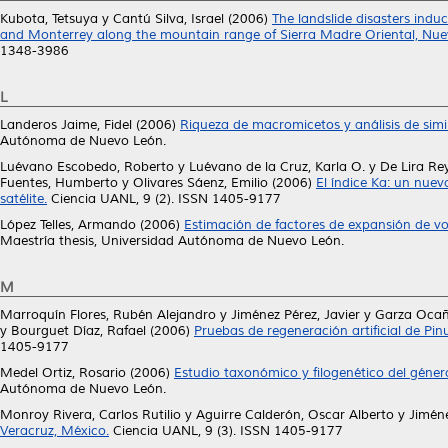
Kubota, Tetsuya
y
Cantú Silva, Israel
(2006)
The landslide disasters indu
and Monterrey along the mountain range of Sierra Madre Oriental, Nue
1348-3986
L
Landeros Jaime, Fidel
(2006)
Riqueza de macromicetos y análisis de simi
Autónoma de Nuevo León.
Luévano Escobedo, Roberto
y
Luévano de la Cruz, Karla O.
y
De Lira Re
Fuentes, Humberto
y
Olivares Sáenz, Emilio
(2006)
El índice Ka: un nuev
satélite.
Ciencia UANL, 9 (2). ISSN 1405-9177
López Telles, Armando
(2006)
Estimación de factores de expansión de v
Maestría thesis, Universidad Autónoma de Nuevo León.
M
Marroquín Flores, Rubén Alejandro
y
Jiménez Pérez, Javier
y
Garza Ocañ
y
Bourguet Díaz, Rafael
(2006)
Pruebas de regeneración artificial de Pi
1405-9177
Medel Ortiz, Rosario
(2006)
Estudio taxonómico y filogenético del géner
Autónoma de Nuevo León.
Monroy Rivera, Carlos Rutilio
y
Aguirre Calderón, Oscar Alberto
y
Jiméne
Veracruz, México.
Ciencia UANL, 9 (3). ISSN 1405-9177