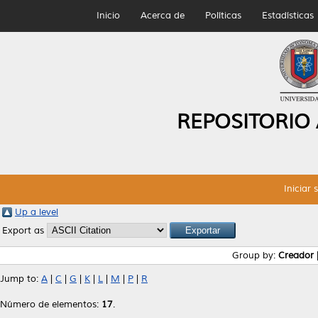
Inicio
Acerca de
Políticas
Estadísticas
REPOSITORIO
Iniciar 
Up a level
Export as
Group by:
Creador
Jump to:
A
|
C
|
G
|
K
|
L
|
M
|
P
|
R
Número de elementos:
17
.