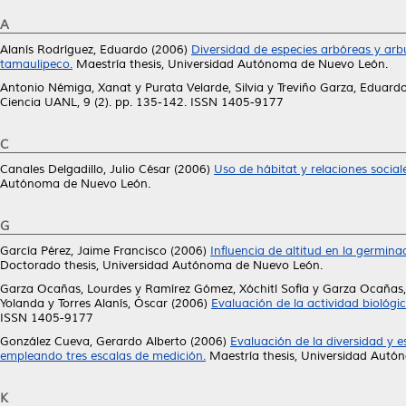
A
Alanís Rodríguez, Eduardo
(2006)
Diversidad de especies arbóreas y arbu
tamaulipeco.
Maestría thesis, Universidad Autónoma de Nuevo León.
Antonio Némiga, Xanat
y
Purata Velarde, Silvia
y
Treviño Garza, Eduardo
Ciencia UANL, 9 (2). pp. 135-142. ISSN 1405-9177
C
Canales Delgadillo, Julio César
(2006)
Uso de hábitat y relaciones social
Autónoma de Nuevo León.
G
García Pérez, Jaime Francisco
(2006)
Influencia de altitud en la germina
Doctorado thesis, Universidad Autónoma de Nuevo León.
Garza Ocañas, Lourdes
y
Ramírez Gómez, Xóchitl Sofía
y
Garza Ocañas,
Yolanda
y
Torres Alanís, Óscar
(2006)
Evaluación de la actividad biológ
ISSN 1405-9177
González Cueva, Gerardo Alberto
(2006)
Evaluación de la diversidad y e
empleando tres escalas de medición.
Maestría thesis, Universidad Autó
K