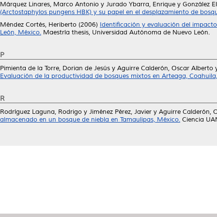
Márquez Linares, Marco Antonio
y
Jurado Ybarra, Enrique
y
González E
(Arctostaphylos pungens HBK) y su papel en el desplazamiento de bosq
Méndez Cortés, Heriberto
(2006)
Identificación y evaluación del impac
León, México.
Maestría thesis, Universidad Autónoma de Nuevo León.
P
Pimienta de la Torre, Dorian de Jesús
y
Aguirre Calderón, Oscar Alberto
Evaluación de la productividad de bosques mixtos en Arteaga, Coahuila
R
Rodríguez Laguna, Rodrigo
y
Jiménez Pérez, Javier
y
Aguirre Calderón, 
almacenado en un bosque de niebla en Tamaulipas, México.
Ciencia UAN